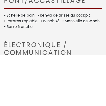
PONT/ACCASTILLAGE
•
Echelle de bain
•
Renvoi de drisse au cockpit
•
Pataras réglable
•
Winch x3
•
Manivelle de winch
•
Barre franche
ÉLECTRONIQUE /
COMMUNICATION
•
Compas
•
GPS Humminbird
•
Sondeur Humminbird
•
Pilote automatique Simrad TP32
•
Prise de quai
•
Circuit 220 V
•
Circuit 12 V
•
Chargeur
•
Alternateur
•
Batteries de service 72Ax1
•
Batteries moteur 60Ax1
•
VHF portable D-130