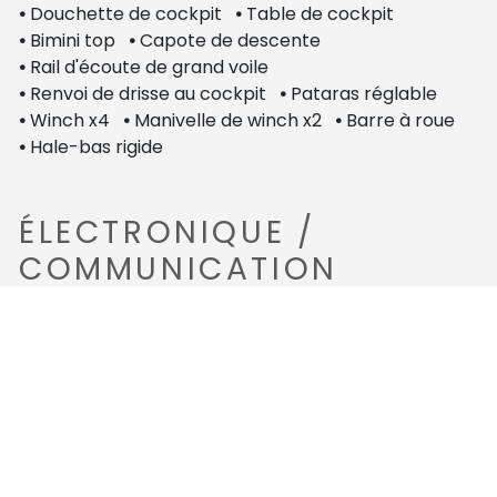
•
Douchette de cockpit
•
Table de cockpit
•
Bimini top
•
Capote de descente
•
Rail d'écoute de grand voile
•
Renvoi de drisse au cockpit
•
Pataras réglable
•
Winch x4
•
Manivelle de winch x2
•
Barre à roue
•
Hale-bas rigide
ÉLECTRONIQUE /
COMMUNICATION
•
Loch-speedomètre ST60
•
Compas
•
Girouette-anémomètre ST60
•
Traceur Raymarine (problème lecteur de carte,
affichage général uniquement)
•
Sondeur ST60 sonde 2020
•
Pilote automatique hydraulique ST6001