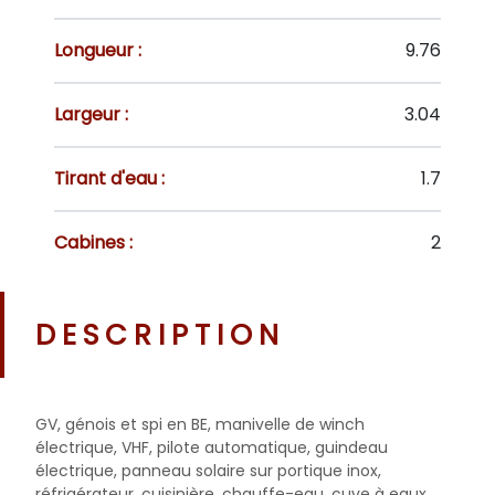
Longueur :
9.76
Largeur :
3.04
Tirant d'eau :
1.7
Cabines :
2
DESCRIPTION
GV, génois et spi en BE, manivelle de winch
électrique, VHF, pilote automatique, guindeau
électrique, panneau solaire sur portique inox,
réfrigérateur, cuisinière, chauffe-eau, cuve à eaux