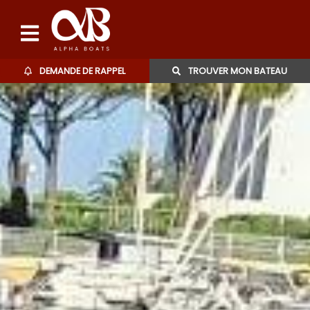
DEMANDE DE RAPPEL
TROUVER MON BATEAU
Bateaux d'occasions
L'agence
Contact
06 27 07 57 11