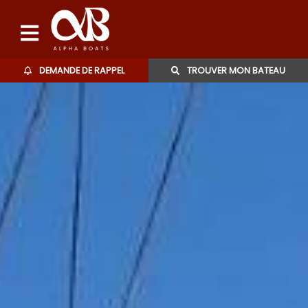
DEMANDE DE RAPPEL
TROUVER MON BATEAU
Bateaux d'occasions
L'agence
Contact
06 27 07 57 11