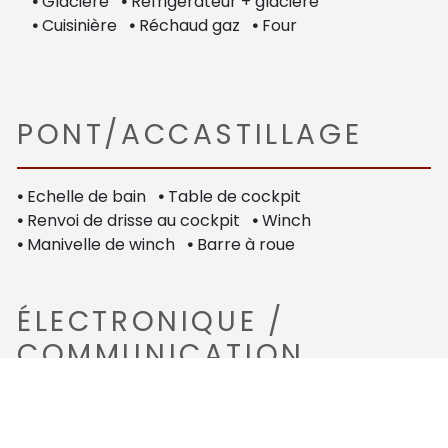
•
Glacière
•
Réfrigérateur + glacière
•
Cuisinière
•
Réchaud gaz
•
Four
PONT/ACCASTILLAGE
•
Echelle de bain
•
Table de cockpit
•
Renvoi de drisse au cockpit
•
Winch
•
Manivelle de winch
•
Barre à roue
ÉLECTRONIQUE /
COMMUNICATION
•
Compas
•
Traceur Navman
•
Pilote automatique Simrad
•
Prise de quai