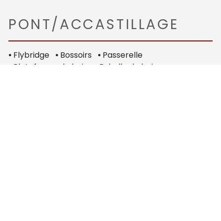
PONT/ACCASTILLAGE
•
Flybridge
•
Bossoirs
•
Passerelle
•
Plateforme de bain
•
Echelle de bain
•
Douchette de cockpit
•
Table de cockpit
•
Eclairage de cockpit
•
Bain de soleil avant
•
Coussins de cockpit
•
Bimini top
•
Taud de fermeture arrière
•
Taud de flybridge
ÉLECTRONIQUE /
COMMUNICATION
•
Compas
•
GPS
•
Sondeur
•
Pilote automatique
•
Prise de quai
•
Circuit 220 V
•
Circuit 12 V