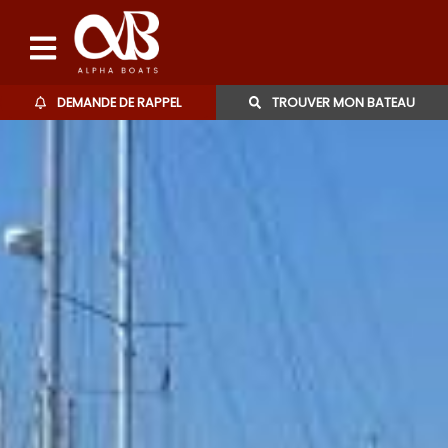
DEMANDE DE RAPPEL
TROUVER MON BATEAU
Bateaux d'occasions
L'agence
Contact
06 27 07 57 11