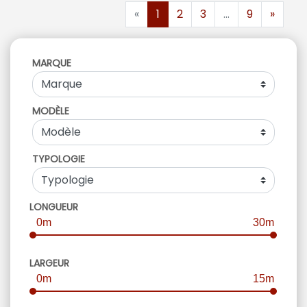
«
1
2
3
...
9
»
MARQUE
MODÈLE
TYPOLOGIE
LONGUEUR
0m
30m
LARGEUR
0m
15m