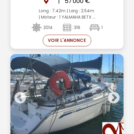
|
57 000 €
Long : 7.42m
| Larg : 2.54m
| Moteur : 1 YALMAHA BETX ...
: 2014
: 319
: 1
VOIR L'ANNONCE