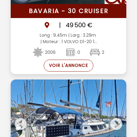
BAVARIA - 30 CRUISER
|
49 500 €
Long : 9.45m
| Larg : 3.29m
| Moteur : 1 VOLVO D1-20 1...
: 2006
: 0
: 2
VOIR L'ANNONCE