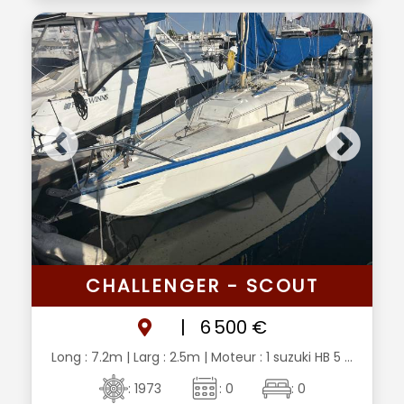
CHALLENGER - SCOUT
|
6 500 €
Long : 7.2m
| Larg : 2.5m
| Moteur : 1 suzuki HB 5 ...
: 1973
: 0
: 0