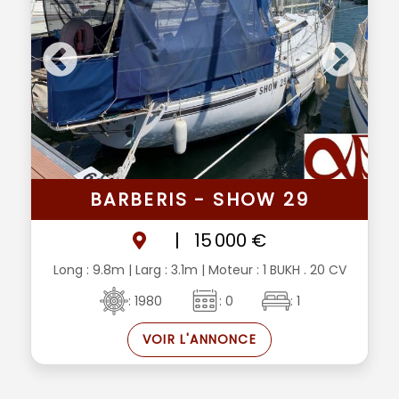
BARBERIS - SHOW 29
|
15 000 €
Long : 9.8m
| Larg : 3.1m
| Moteur : 1 BUKH . 20 CV
: 1980
: 0
: 1
VOIR L'ANNONCE