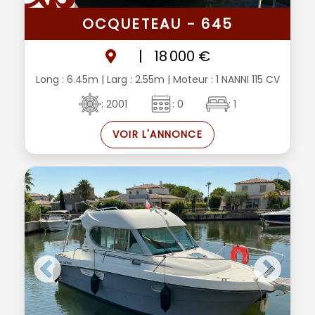
OCQUETEAU - 645
|
18 000 €
Long : 6.45m
| Larg : 2.55m
| Moteur : 1 NANNI 115 CV
: 2001
: 0
: 1
VOIR L'ANNONCE