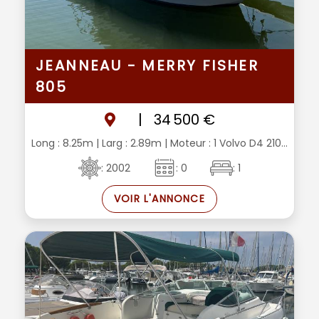
JEANNEAU - MERRY FISHER
805
|
34 500 €
Long : 8.25m
| Larg : 2.89m
| Moteur : 1 Volvo D4 210...
: 2002
: 0
: 1
VOIR L'ANNONCE