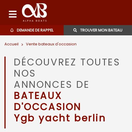
DEMANDE DE RAPPEL
TROUVER MON BATEAU
Accueil
>
Vente bateaux d'occasion
Bateaux d'occasions
DÉCOUVREZ TOUTES
L'agence
NOS
Contact
ANNONCES DE
BATEAUX
06 27 07 57 11
D'OCCASION
Ygb yacht berlin