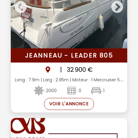
JEANNEAU - LEADER 805
|
32 900 €
Long : 7.9m
| Larg : 2.95m
| Moteur : 1 Mercruiser 5....
: 2000
: 0
: 1
VOIR L'ANNONCE