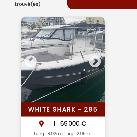
trouvé(es)
WHITE SHARK - 285
|
69 000 €
Long : 8.92m
| Larg : 2.96m