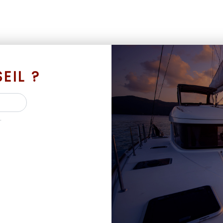
EIL ?
.
 BATEAUX D’OCCASION ET NEUF AVEC SES MAR