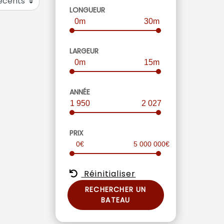
LONGUEUR
0m
30m
LARGEUR
0m
15m
ANNÉE
1 950
2 027
PRIX
0€
5 000 000€
Réinitialiser
RECHERCHER UN
BATEAU