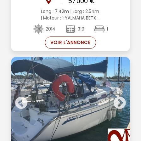
|
57 000 €
Long : 7.42m
| Larg : 2.54m
| Moteur : 1 YALMAHA BETX ...
: 2014
: 319
: 1
VOIR L'ANNONCE