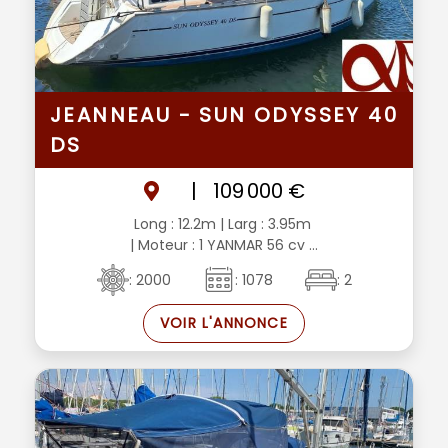
JEANNEAU - SUN ODYSSEY 40
DS
|
109 000 €
Long : 12.2m
| Larg : 3.95m
| Moteur : 1 YANMAR 56 cv ...
: 2000
: 1078
: 2
VOIR L'ANNONCE