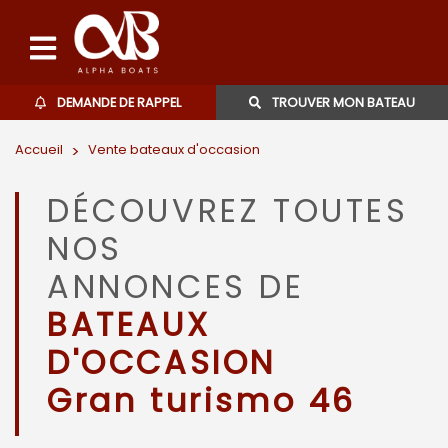
DEMANDE DE RAPPEL
TROUVER MON BATEAU
Accueil
>
Vente bateaux d'occasion
Bateaux d'occasions
DÉCOUVREZ TOUTES
L'agence
NOS
Contact
ANNONCES DE
BATEAUX
06 27 07 57 11
D'OCCASION
Gran turismo 46