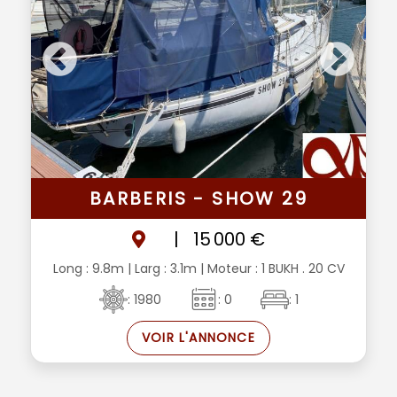
BARBERIS - SHOW 29
|
15 000 €
Long : 9.8m
| Larg : 3.1m
| Moteur : 1 BUKH . 20 CV
: 1980
: 0
: 1
VOIR L'ANNONCE