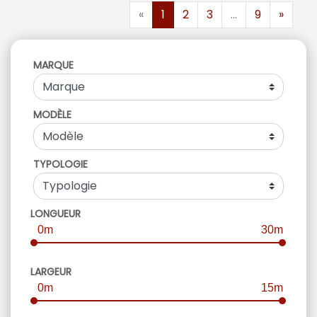
«
1
2
3
...
9
»
MARQUE
MODÈLE
TYPOLOGIE
LONGUEUR
0m
30m
LARGEUR
0m
15m