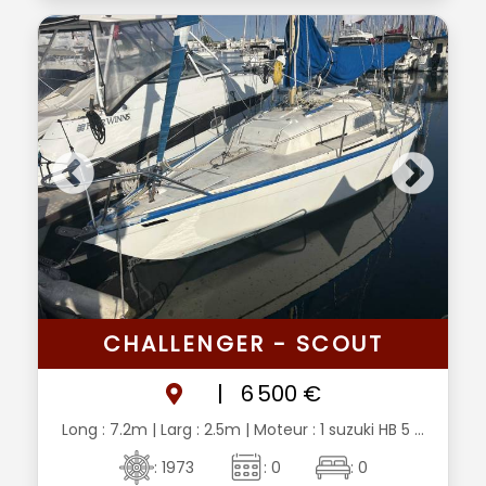
CHALLENGER - SCOUT
|
6 500 €
Long : 7.2m
| Larg : 2.5m
| Moteur : 1 suzuki HB 5 ...
: 1973
: 0
: 0