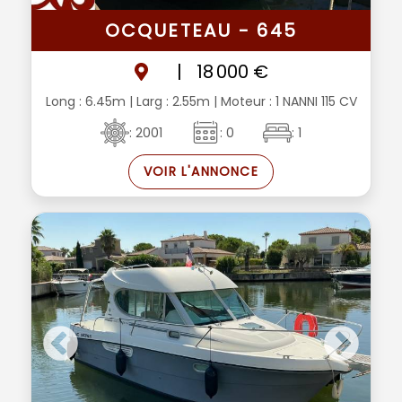
OCQUETEAU - 645
|
18 000 €
Long : 6.45m
| Larg : 2.55m
| Moteur : 1 NANNI 115 CV
: 2001
: 0
: 1
VOIR L'ANNONCE