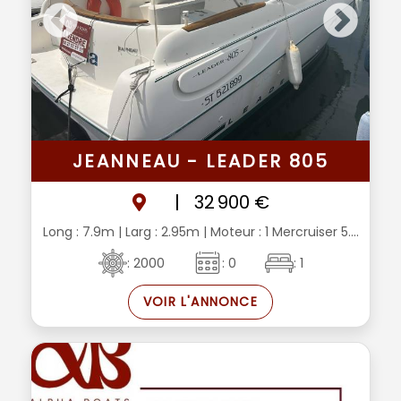
JEANNEAU - LEADER 805
|
32 900 €
Long : 7.9m
| Larg : 2.95m
| Moteur : 1 Mercruiser 5....
: 2000
: 0
: 1
VOIR L'ANNONCE