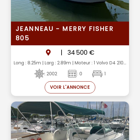
JEANNEAU - MERRY FISHER
805
|
34 500 €
Long : 8.25m
| Larg : 2.89m
| Moteur : 1 Volvo D4 210...
: 2002
: 0
: 1
VOIR L'ANNONCE