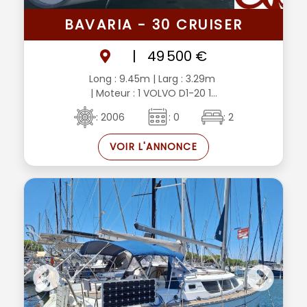
BAVARIA - 30 CRUISER
|
49 500 €
Long : 9.45m
| Larg : 3.29m
| Moteur : 1 VOLVO D1-20 1...
: 2006
: 0
: 2
VOIR L'ANNONCE