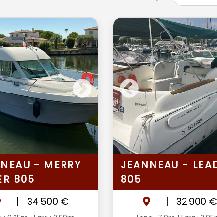
NEAU - MERRY
JEANNEAU - LEA
ER 805
805
|
34 500 €
|
32 900 €