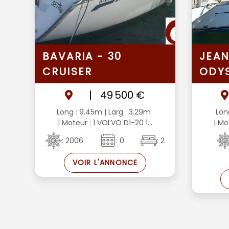
BAVARIA - 30
JEAN
CRUISER
ODYS
|
49 500 €
Long : 9.45m
| Larg : 3.29m
Lon
| Moteur : 1 VOLVO D1-20 1...
| Mo
: 2006
: 0
: 2
VOIR L'ANNONCE