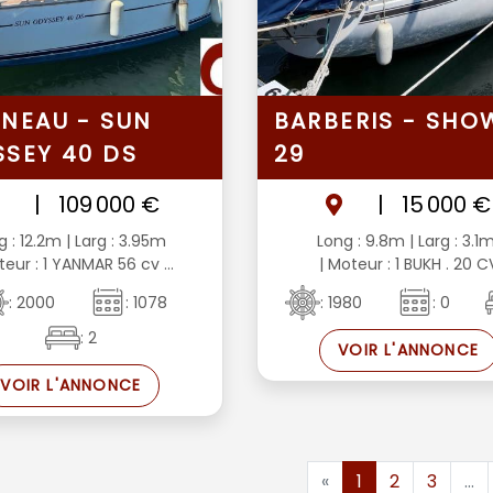
NEAU - SUN
BARBERIS - SHO
SEY 40 DS
29
|
109 000 €
|
15 000 €
g : 12.2m
| Larg : 3.95m
Long : 9.8m
| Larg : 3.1
teur : 1 YANMAR 56 cv ...
| Moteur : 1 BUKH . 20 C
: 2000
: 1078
: 1980
: 0
: 2
VOIR L'ANNONCE
VOIR L'ANNONCE
«
1
2
3
...