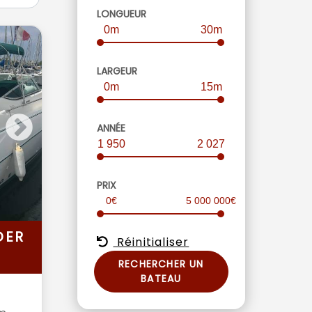
LONGUEUR
0m
30m
LARGEUR
0m
15m
ANNÉE
1 950
2 027
PRIX
0€
5 000 000€
DER
Réinitialiser
RECHERCHER UN
BATEAU