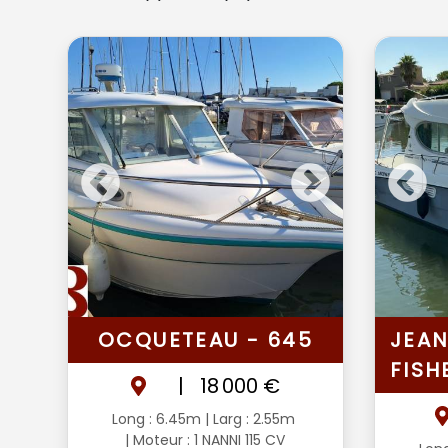
OCQUETEAU - 645
JEAN
FISH
|
18 000 €
Long : 6.45m
| Larg : 2.55m
| Moteur : 1 NANNI 115 CV