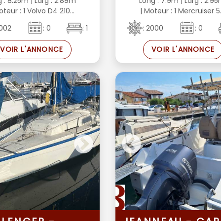
g : 8.25m
| Larg : 2.89m
Long : 7.9m
| Larg : 2.9
oteur : 1 Volvo D4 210...
| Moteur : 1 Mercruiser 5..
2002
: 0
: 1
: 2000
: 0
VOIR L'ANNONCE
VOIR L'ANNONCE