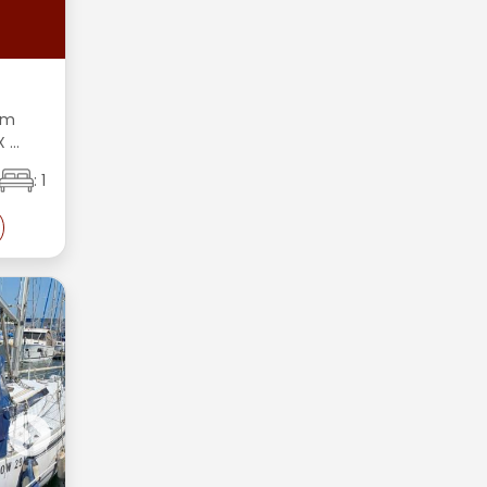
C
€
54m
...
: 1