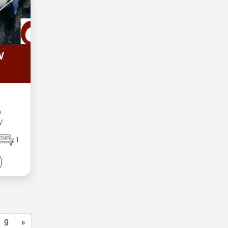
W
m
V
: 1
9
»