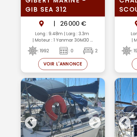
GIBERT MARINE -
CHAL
GIB SEA 312
SCO
|
26 000 €
Long : 9.48m
| Larg : 3.3m
Lo
| Moteur : 1 Yanmar 3GM30 ...
| M
: 1992
: 0
: 2
: 
VOIR L'ANNONCE