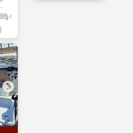
5m
..
: 1