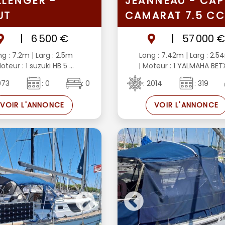
LENGER -
JEANNEAU - CAP
UT
CAMARAT 7.5 C
|
6 500 €
|
57 000 
ng : 7.2m
| Larg : 2.5m
Long : 7.42m
| Larg : 2.
oteur : 1 suzuki HB 5 ...
| Moteur : 1 YALMAHA BETX 
1973
: 0
: 0
: 2014
: 319
VOIR L'ANNONCE
VOIR L'ANNONCE