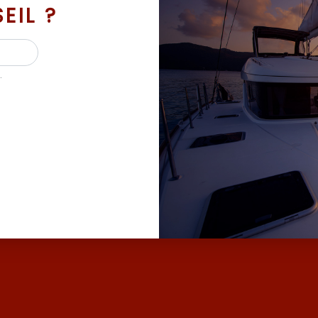
EIL ?
.
 BATEAUX D’OCCASION ET NEUF AVEC SES MAR