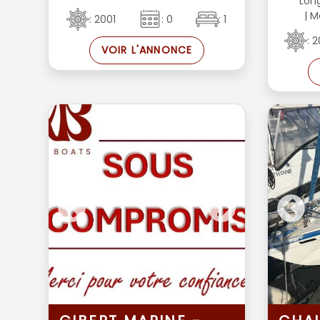
Lon
| M
: 2001
: 0
: 1
: 
VOIR L'ANNONCE