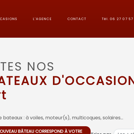
CCASIONS
L'AGENCE
CONTACT
Tél. 06 27 07 57 
TES NOS
ATEAUX D'OCCASIO
t
 bateaux : à voiles, moteur(s), multicoques, solaires…
 NOUVEAU BÂTEAU CORRESPOND À VOTRE