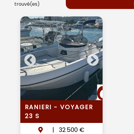
trouvé(es)
RANIERI - VOYAGER
23 S
|
32 500 €