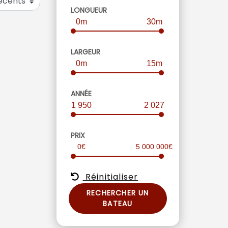
LONGUEUR
0m
30m
LARGEUR
0m
15m
ANNÉE
1 950
2 027
PRIX
0€
5 000 000€
Réinitialiser
RECHERCHER UN
BATEAU