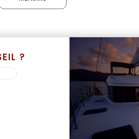
EIL ?
.
 BATEAUX D’OCCASION ET NEUF AVEC SES MAR