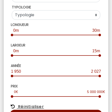
TYPOLOGIE
LONGUEUR
0m
30m
LARGEUR
0m
15m
ANNÉE
1 950
2 027
PRIX
0€
5 000 000€
Réinitialiser