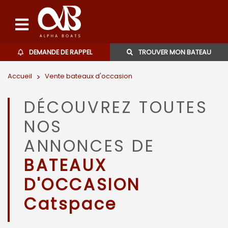
DEMANDE DE RAPPEL
TROUVER MON BATEAU
Accueil
>
Vente bateaux d'occasion
Bateaux d'occasions
DÉCOUVREZ TOUTES
L'agence
NOS
Contact
ANNONCES DE
BATEAUX
06 27 07 57 11
D'OCCASION
Catspace