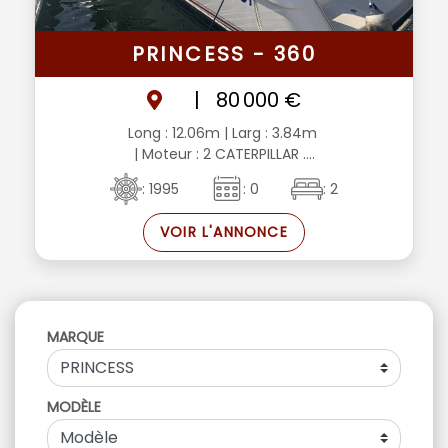
PRINCESS - 360
|
80 000 €
Long : 12.06m
| Larg : 3.84m
| Moteur : 2 CATERPILLAR ....
: 1995
: 0
: 2
VOIR L'ANNONCE
MARQUE
MODÈLE