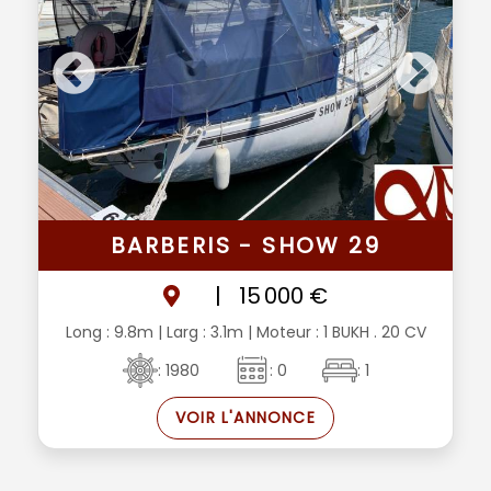
BARBERIS - SHOW 29
|
15 000 €
Long : 9.8m
| Larg : 3.1m
| Moteur : 1 BUKH . 20 CV
: 1980
: 0
: 1
VOIR L'ANNONCE