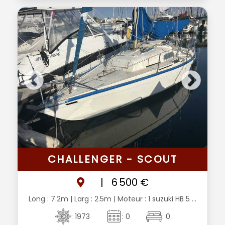
CHALLENGER - SCOUT
|
6 500 €
Long : 7.2m
| Larg : 2.5m
| Moteur : 1 suzuki HB 5 ...
: 1973
: 0
: 0