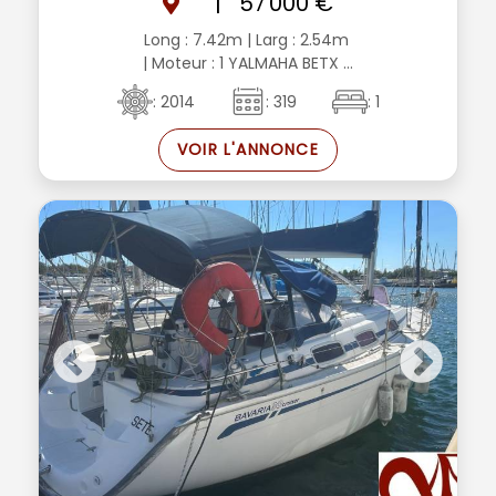
|
57 000 €
Long : 7.42m
| Larg : 2.54m
| Moteur : 1 YALMAHA BETX ...
: 2014
: 319
: 1
VOIR L'ANNONCE