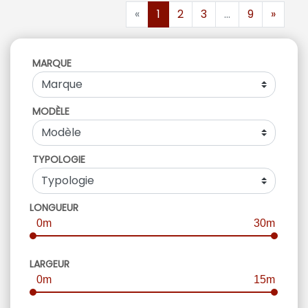
«
1
2
3
...
9
»
MARQUE
MODÈLE
TYPOLOGIE
LONGUEUR
0m
30m
LARGEUR
0m
15m