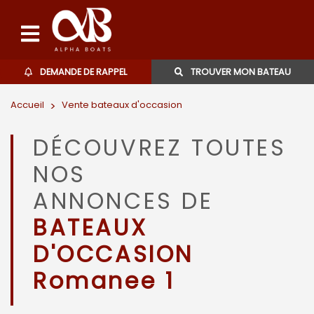
DEMANDE DE RAPPEL
TROUVER MON BATEAU
Accueil
>
Vente bateaux d'occasion
Bateaux d'occasions
DÉCOUVREZ TOUTES
L'agence
NOS
Contact
ANNONCES DE
BATEAUX
06 27 07 57 11
D'OCCASION
Romanee 1