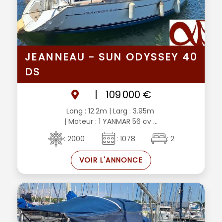
JEANNEAU - SUN ODYSSEY 40
DS
|
109 000 €
Long : 12.2m
| Larg : 3.95m
| Moteur : 1 YANMAR 56 cv ...
: 2000
: 1078
: 2
VOIR L'ANNONCE