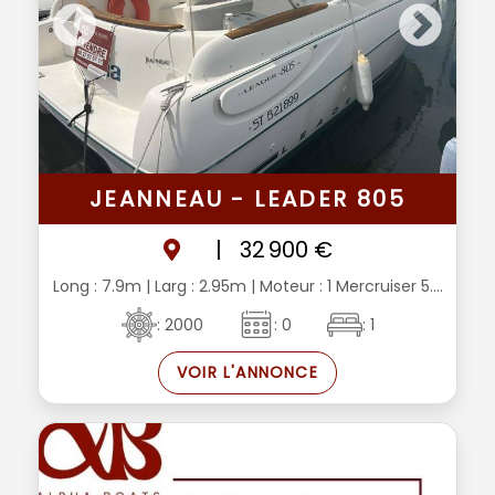
JEANNEAU - LEADER 805
|
32 900 €
Long : 7.9m
| Larg : 2.95m
| Moteur : 1 Mercruiser 5....
: 2000
: 0
: 1
VOIR L'ANNONCE