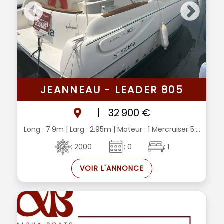
JEANNEAU - LEADER 805
|
32 900 €
Long : 7.9m
| Larg : 2.95m
| Moteur : 1 Mercruiser 5....
: 2000
: 0
: 1
VOIR L'ANNONCE