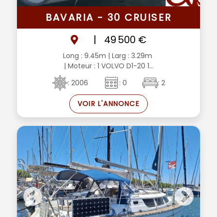
BAVARIA - 30 CRUISER
|
49 500 €
Long : 9.45m
| Larg : 3.29m
| Moteur : 1 VOLVO D1-20 1...
: 2006
: 0
: 2
VOIR L'ANNONCE