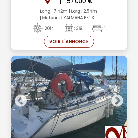
|
57 000 €
Long : 7.42m
| Larg : 2.54m
| Moteur : 1 YALMAHA BETX ...
: 2014
: 319
: 1
VOIR L'ANNONCE