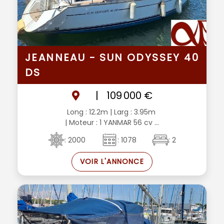
JEANNEAU - SUN ODYSSEY 40
DS
|
109 000 €
Long : 12.2m
| Larg : 3.95m
| Moteur : 1 YANMAR 56 cv ...
: 2000
: 1078
: 2
VOIR L'ANNONCE