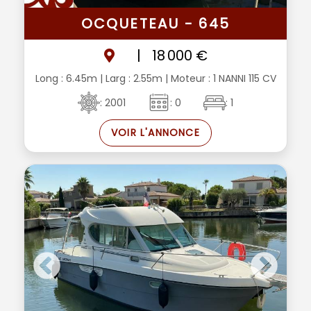
OCQUETEAU - 645
|
18 000 €
Long : 6.45m
| Larg : 2.55m
| Moteur : 1 NANNI 115 CV
: 2001
: 0
: 1
VOIR L'ANNONCE