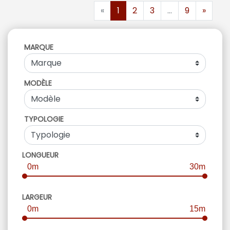
«
1
2
3
...
9
»
MARQUE
MODÈLE
TYPOLOGIE
LONGUEUR
0m
30m
LARGEUR
0m
15m