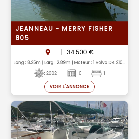
JEANNEAU - MERRY FISHER
805
|
34 500 €
Long : 8.25m
| Larg : 2.89m
| Moteur : 1 Volvo D4 210...
: 2002
: 0
: 1
VOIR L'ANNONCE