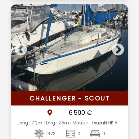
CHALLENGER - SCOUT
|
6 500 €
Long : 7.2m
| Larg : 2.5m
| Moteur : 1 suzuki HB 5 ...
: 1973
: 0
: 0