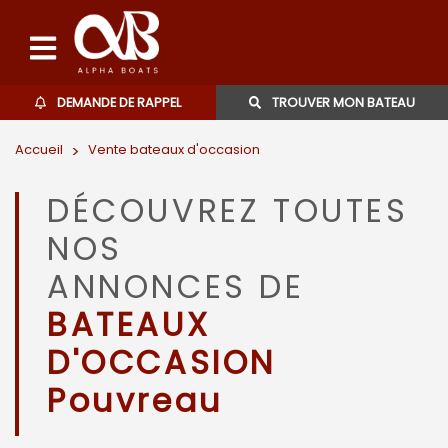
DEMANDE DE RAPPEL
TROUVER MON BATEAU
Accueil
>
Vente bateaux d'occasion
Bateaux d'occasions
DÉCOUVREZ TOUTES
L'agence
NOS
Contact
ANNONCES DE
BATEAUX
06 27 07 57 11
D'OCCASION
Pouvreau