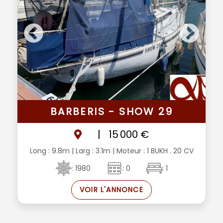
BARBERIS - SHOW 29
|
15 000 €
Long : 9.8m
| Larg : 3.1m
| Moteur : 1 BUKH . 20 CV
: 1980
: 0
: 1
VOIR L'ANNONCE