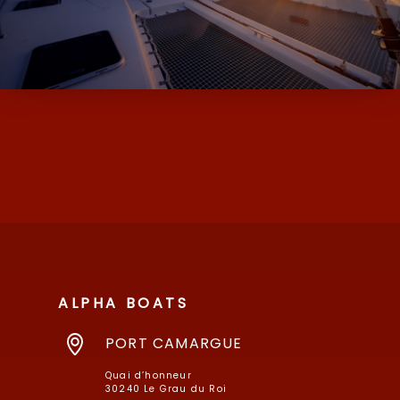
ALPHA BOATS, L’EXPERT DES BATEAUX
D’OCCASION ET NEUF AVEC SES MARQUES
DE MOODY ET MILLIKAN…
ALPHA BOATS
PORT CAMARGUE
Quai d’honneur
30240 Le Grau du Roi