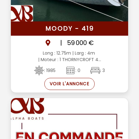
MOODY - 419
|
59 000 €
Long : 12.75m
| Larg : 4m
| Moteur : 1 THORNYCROFT 4...
: 1985
: 0
: 3
VOIR L'ANNONCE