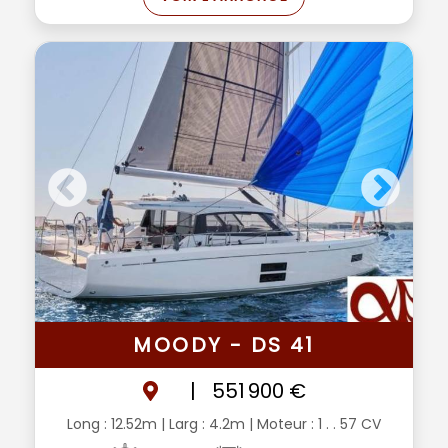
MOODY - DS 41
|
551 900 €
Long : 12.52m
| Larg : 4.2m
| Moteur : 1 . . 57 CV