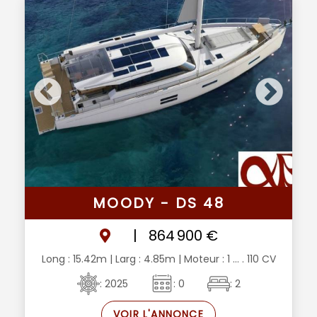
MOODY - DS 48
|
864 900 €
Long : 15.42m
| Larg : 4.85m
| Moteur : 1 ... . 110 CV
: 2025
: 0
: 2
VOIR L'ANNONCE