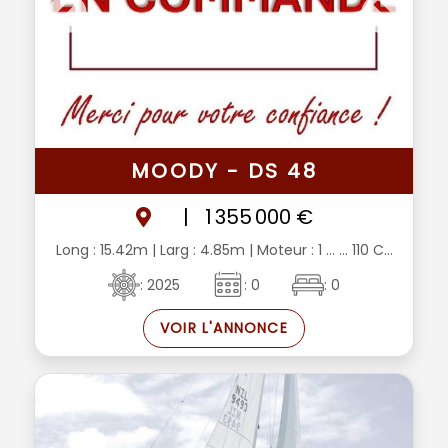
MOODY - DS 48
|
1 355 000 €
Long : 15.42m
| Larg : 4.85m
| Moteur : 1 ... ... 110 C...
: 2025
: 0
: 0
VOIR L'ANNONCE