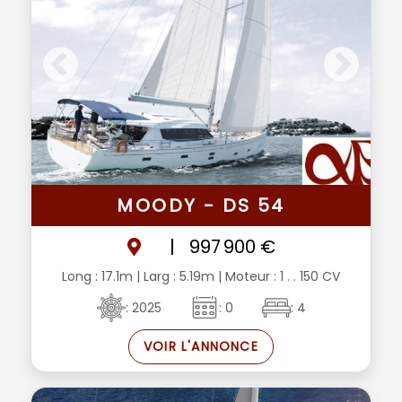
MOODY - DS 54
|
997 900 €
Long : 17.1m
| Larg : 5.19m
| Moteur : 1 . . 150 CV
: 2025
: 0
: 4
VOIR L'ANNONCE