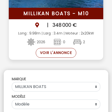
MILLIKAN BOATS - M10
|
348 000 €
Long : 9.98m
| Larg : 3.4m
| Moteur : 2x20kW
: 2026
: 0
: 2
VOIR L'ANNONCE
MARQUE
MODÈLE