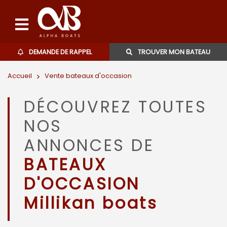
DEMANDE DE RAPPEL
TROUVER MON BATEAU
Accueil
>
Vente bateaux d'occasion
Bateaux d'occasions
DÉCOUVREZ TOUTES
L'agence
NOS
Contact
ANNONCES DE
BATEAUX
06 27 07 57 11
D'OCCASION
Millikan boats