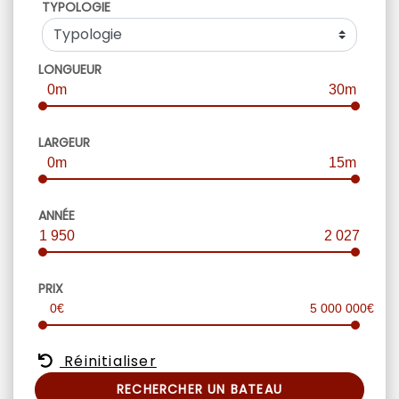
TYPOLOGIE
LONGUEUR
0m
30m
LARGEUR
0m
15m
ANNÉE
1 950
2 027
PRIX
0€
5 000 000€
Réinitialiser
RECHERCHER UN BATEAU