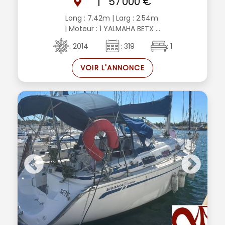
|
57 000 €
Long : 7.42m
| Larg : 2.54m
| Moteur : 1 YALMAHA BETX ...
: 2014
: 319
: 1
VOIR L'ANNONCE