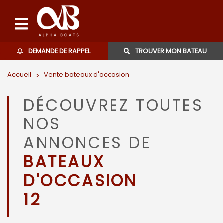
DEMANDE DE RAPPEL
TROUVER MON BATEAU
Accueil
>
Vente bateaux d'occasion
Bateaux d'occasions
DÉCOUVREZ TOUTES
L'agence
NOS
Contact
ANNONCES DE
BATEAUX
06 27 07 57 11
D'OCCASION
12