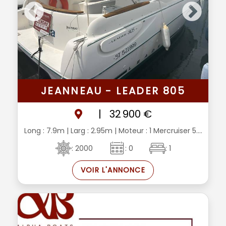
JEANNEAU - LEADER 805
|
32 900 €
Long : 7.9m
| Larg : 2.95m
| Moteur : 1 Mercruiser 5....
: 2000
: 0
: 1
VOIR L'ANNONCE