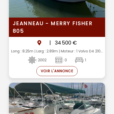
JEANNEAU - MERRY FISHER
805
|
34 500 €
Long : 8.25m
| Larg : 2.89m
| Moteur : 1 Volvo D4 210...
: 2002
: 0
: 1
VOIR L'ANNONCE