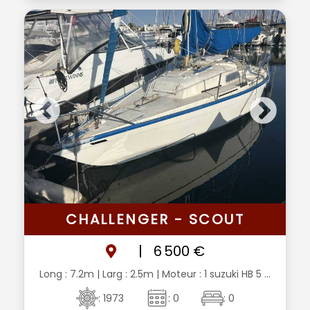
CHALLENGER - SCOUT
|
6 500 €
Long : 7.2m
| Larg : 2.5m
| Moteur : 1 suzuki HB 5 ...
: 1973
: 0
: 0