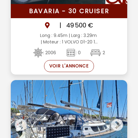
BAVARIA - 30 CRUISER
|
49 500 €
Long : 9.45m
| Larg : 3.29m
| Moteur : 1 VOLVO D1-20 1...
: 2006
: 0
: 2
VOIR L'ANNONCE