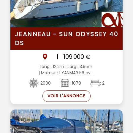
JEANNEAU - SUN ODYSSEY 40
DS
|
109 000 €
Long : 12.2m
| Larg : 3.95m
| Moteur : 1 YANMAR 56 cv ...
: 2000
: 1078
: 2
VOIR L'ANNONCE