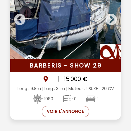
BARBERIS - SHOW 29
|
15 000 €
Long : 9.8m
| Larg : 3.1m
| Moteur : 1 BUKH . 20 CV
: 1980
: 0
: 1
VOIR L'ANNONCE