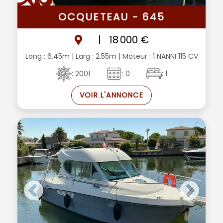
OCQUETEAU - 645
|
18 000 €
Long : 6.45m
| Larg : 2.55m
| Moteur : 1 NANNI 115 CV
: 2001
: 0
: 1
VOIR L'ANNONCE