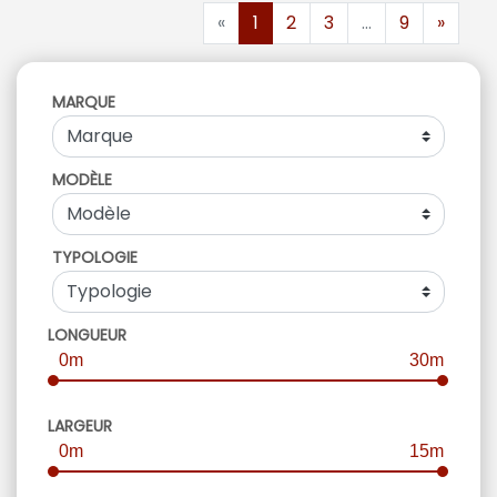
«
1
2
3
...
9
»
MARQUE
MODÈLE
TYPOLOGIE
LONGUEUR
0m
30m
LARGEUR
0m
15m