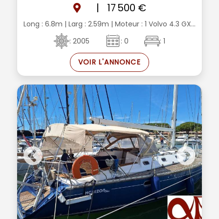
|
17 500 €
Long : 6.8m
| Larg : 2.59m
| Moteur : 1 Volvo 4.3 GX...
: 2005
: 0
: 1
VOIR L'ANNONCE