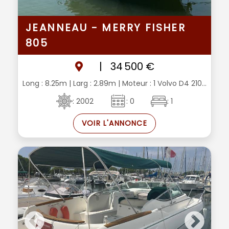
JEANNEAU - MERRY FISHER
805
|
34 500 €
Long : 8.25m
| Larg : 2.89m
| Moteur : 1 Volvo D4 210...
: 2002
: 0
: 1
VOIR L'ANNONCE