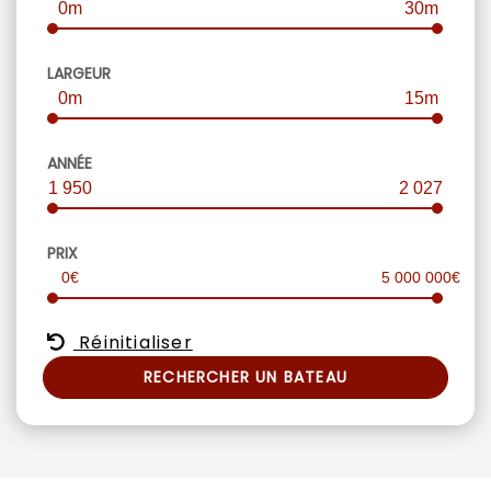
0m
30m
LARGEUR
0m
15m
ANNÉE
1 950
2 027
PRIX
0€
5 000 000€
Réinitialiser
RECHERCHER UN BATEAU