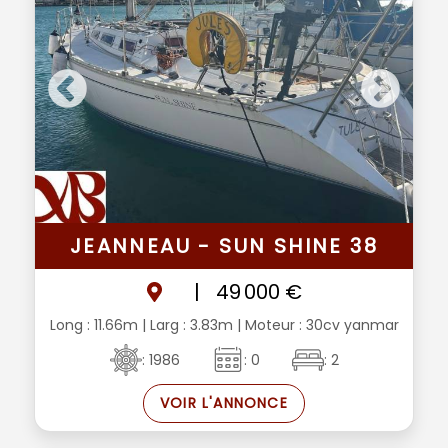
JEANNEAU - SUN SHINE 38
|
49 000 €
Long : 11.66m
| Larg : 3.83m
| Moteur : 30cv yanmar
: 1986
: 0
: 2
VOIR L'ANNONCE