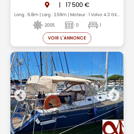
|
17 500 €
Long : 6.8m
| Larg : 2.59m
| Moteur : 1 Volvo 4.3 GX...
: 2005
: 0
: 1
VOIR L'ANNONCE