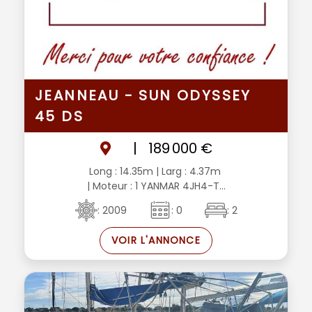
JEANNEAU - SUN ODYSSEY
45 DS
|
189 000 €
Long : 14.35m
| Larg : 4.37m
| Moteur : 1 YANMAR 4JH4-T...
: 2009
: 0
: 2
VOIR L'ANNONCE