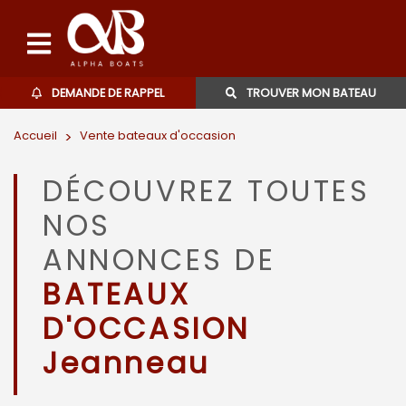
DEMANDE DE RAPPEL
TROUVER MON BATEAU
Accueil
>
Vente bateaux d'occasion
Bateaux d'occasions
DÉCOUVREZ TOUTES
L'agence
NOS
Contact
ANNONCES DE
BATEAUX
06 27 07 57 11
D'OCCASION
Jeanneau