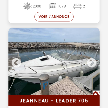
: 2000
: 1078
: 2
VOIR L'ANNONCE
JEANNEAU - LEADER 705