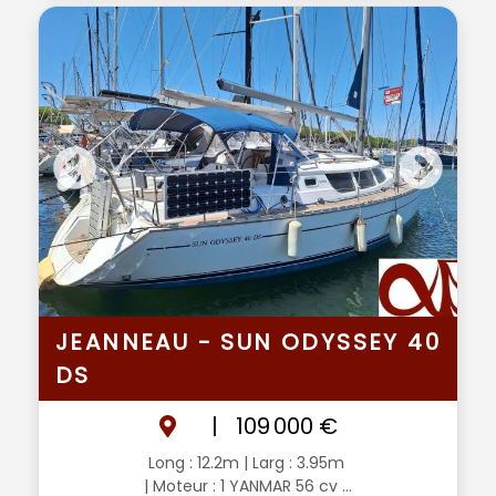
JEANNEAU - SUN ODYSSEY 40
DS
|
109 000 €
Long : 12.2m
| Larg : 3.95m
| Moteur : 1 YANMAR 56 cv ...