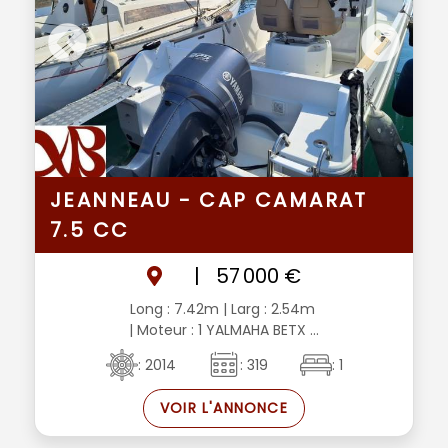
JEANNEAU - CAP CAMARAT
7.5 CC
|
57 000 €
Long : 7.42m
| Larg : 2.54m
| Moteur : 1 YALMAHA BETX ...
: 2014
: 319
: 1
VOIR L'ANNONCE