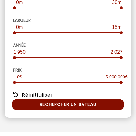
0m
30m
LARGEUR
0m
15m
ANNÉE
1 950
2 027
PRIX
0€
5 000 000€
Réinitialiser
RECHERCHER UN BATEAU