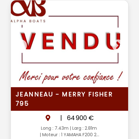
JEANNEAU - MERRY FISHER
795
|
64 900 €
Long : 7.43m
| Larg : 2.81m
| Moteur : 1 YAMAHA F200 2...