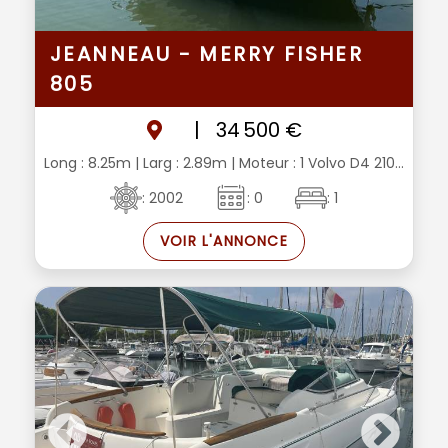
JEANNEAU - MERRY FISHER
805
|
34 500 €
Long : 8.25m
| Larg : 2.89m
| Moteur : 1 Volvo D4 210...
: 2002
: 0
: 1
VOIR L'ANNONCE