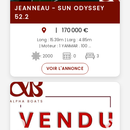
JEANNEAU - SUN ODYSSEY
52.2
|
170 000 €
Long : 15.39m
| Larg : 4.85m
| Moteur : 1 YANMAR . 100 ...
: 2000
: 0
: 3
VOIR L'ANNONCE