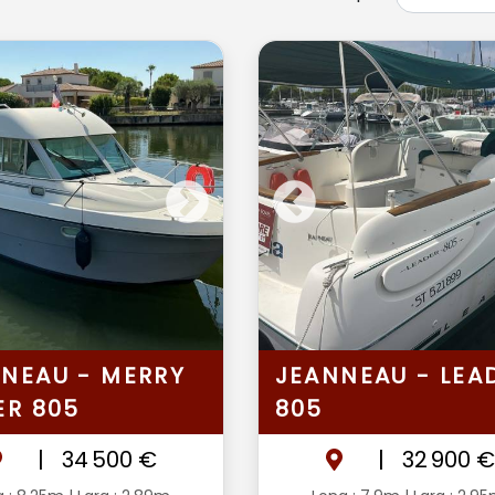
NEAU - MERRY
JEANNEAU - LEA
ER 805
805
|
34 500 €
|
32 900 €