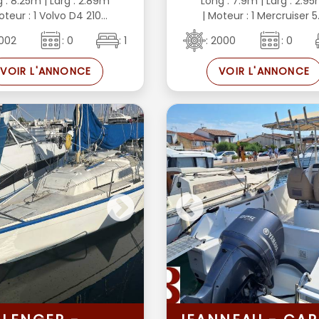
g : 8.25m
| Larg : 2.89m
Long : 7.9m
| Larg : 2.9
oteur : 1 Volvo D4 210...
| Moteur : 1 Mercruiser 5..
2002
: 0
: 1
: 2000
: 0
VOIR L'ANNONCE
VOIR L'ANNONCE