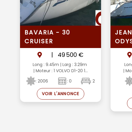
BAVARIA - 30
JEAN
CRUISER
ODYS
|
49 500 €
Long : 9.45m
| Larg : 3.29m
Lon
| Moteur : 1 VOLVO D1-20 1...
| Mo
: 2006
: 0
: 2
VOIR L'ANNONCE