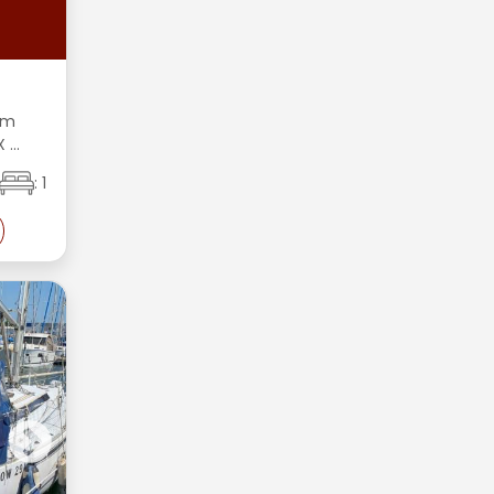
C
€
54m
...
: 1