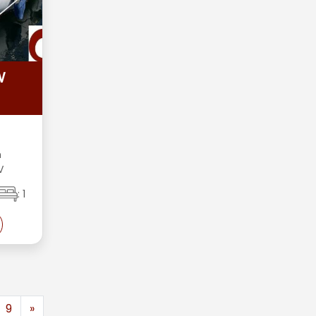
W
m
V
: 1
9
»