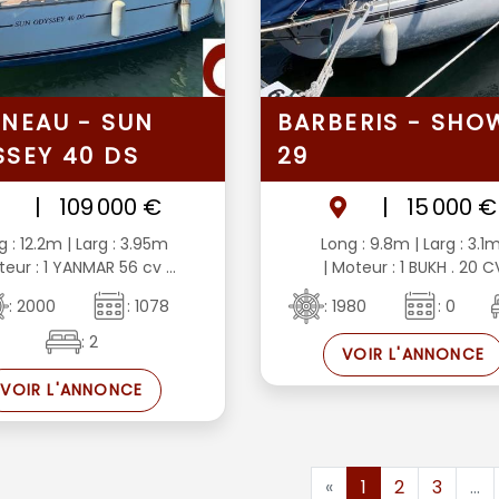
NEAU - SUN
BARBERIS - SHO
SEY 40 DS
29
|
109 000 €
|
15 000 €
g : 12.2m
| Larg : 3.95m
Long : 9.8m
| Larg : 3.1
teur : 1 YANMAR 56 cv ...
| Moteur : 1 BUKH . 20 C
: 2000
: 1078
: 1980
: 0
: 2
VOIR L'ANNONCE
VOIR L'ANNONCE
«
1
2
3
...