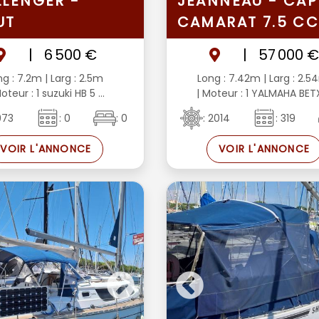
LENGER -
JEANNEAU - CAP
UT
CAMARAT 7.5 C
|
6 500 €
|
57 000 
ng : 7.2m
| Larg : 2.5m
Long : 7.42m
| Larg : 2.
oteur : 1 suzuki HB 5 ...
| Moteur : 1 YALMAHA BETX 
1973
: 0
: 0
: 2014
: 319
VOIR L'ANNONCE
VOIR L'ANNONCE