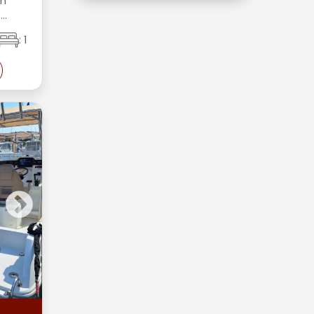
5m
..
: 1