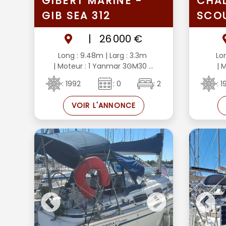
GIBERT MARINE -
CHAL
GIB SEA 312
SCO
|
26 000 €
Long : 9.48m
| Larg : 3.3m
Lo
| Moteur : 1 Yanmar 3GM30 ...
| M
: 1992
: 0
: 2
: 
VOIR L'ANNONCE