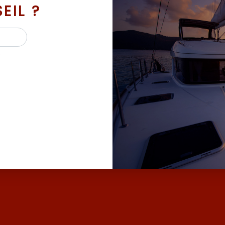
EIL ?
.
 BATEAUX D’OCCASION ET NEUF AVEC SES MAR