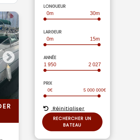
LONGUEUR
0m
30m
LARGEUR
0m
15m
ANNÉE
1 950
2 027
PRIX
0€
5 000 000€
DER
Réinitialiser
RECHERCHER UN
BATEAU