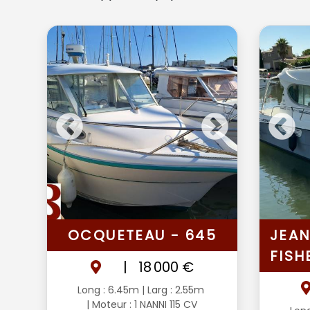
OCQUETEAU - 645
JEAN
FISH
|
18 000 €
Long : 6.45m
| Larg : 2.55m
| Moteur : 1 NANNI 115 CV