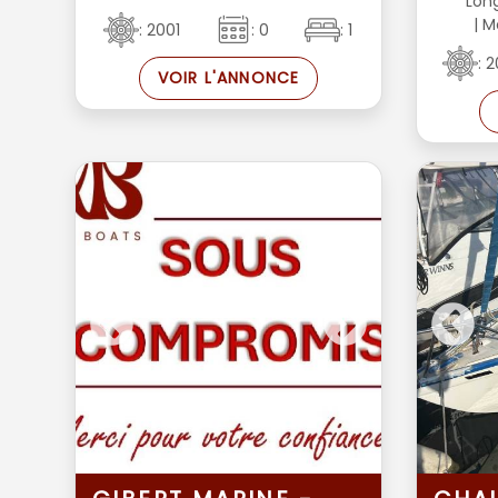
Lon
| M
: 2001
: 0
: 1
: 
VOIR L'ANNONCE