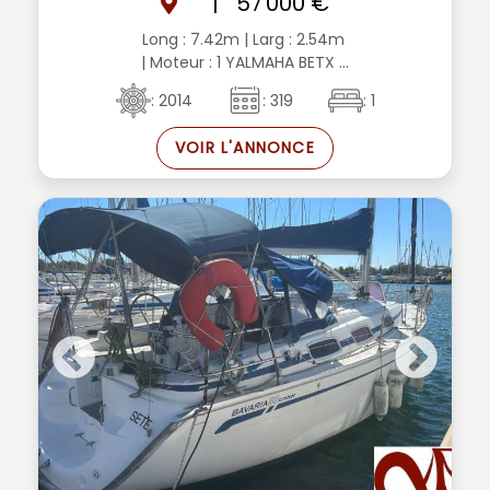
|
57 000 €
Long : 7.42m
| Larg : 2.54m
| Moteur : 1 YALMAHA BETX ...
: 2014
: 319
: 1
VOIR L'ANNONCE