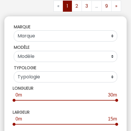
«
1
2
3
...
9
»
MARQUE
MODÈLE
TYPOLOGIE
LONGUEUR
0m
30m
LARGEUR
0m
15m