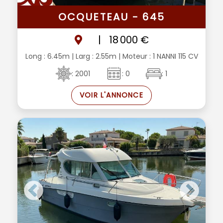
OCQUETEAU - 645
|
18 000 €
Long : 6.45m
| Larg : 2.55m
| Moteur : 1 NANNI 115 CV
: 2001
: 0
: 1
VOIR L'ANNONCE