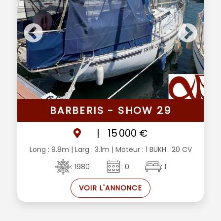
BARBERIS - SHOW 29
|
15 000 €
Long : 9.8m
| Larg : 3.1m
| Moteur : 1 BUKH . 20 CV
: 1980
: 0
: 1
VOIR L'ANNONCE