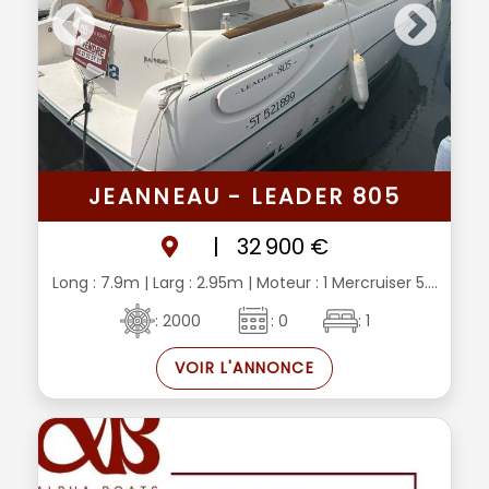
JEANNEAU - LEADER 805
|
32 900 €
Long : 7.9m
| Larg : 2.95m
| Moteur : 1 Mercruiser 5....
: 2000
: 0
: 1
VOIR L'ANNONCE