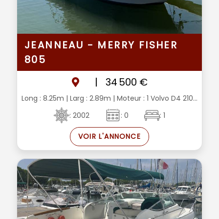
JEANNEAU - MERRY FISHER
805
|
34 500 €
Long : 8.25m
| Larg : 2.89m
| Moteur : 1 Volvo D4 210...
: 2002
: 0
: 1
VOIR L'ANNONCE