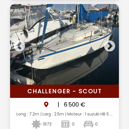
CHALLENGER - SCOUT
|
6 500 €
Long : 7.2m
| Larg : 2.5m
| Moteur : 1 suzuki HB 5 ...
: 1973
: 0
: 0