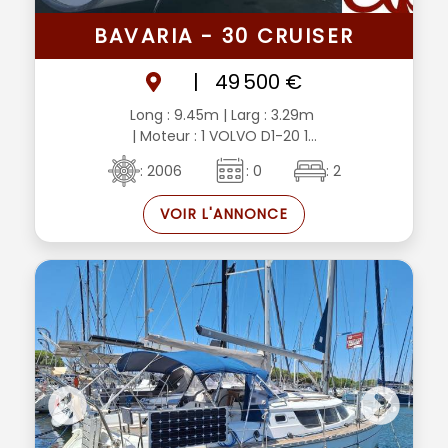
BAVARIA - 30 CRUISER
|
49 500 €
Long : 9.45m
| Larg : 3.29m
| Moteur : 1 VOLVO D1-20 1...
: 2006
: 0
: 2
VOIR L'ANNONCE