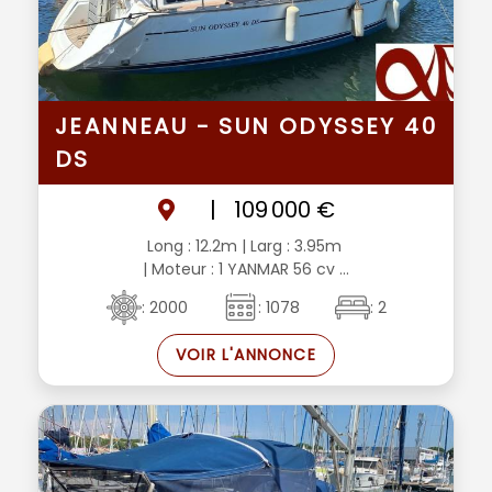
JEANNEAU - SUN ODYSSEY 40
DS
|
109 000 €
Long : 12.2m
| Larg : 3.95m
| Moteur : 1 YANMAR 56 cv ...
: 2000
: 1078
: 2
VOIR L'ANNONCE