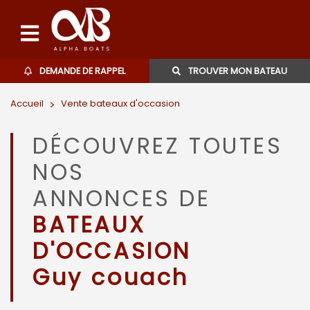
DEMANDE DE RAPPEL
TROUVER MON BATEAU
Accueil
>
Vente bateaux d'occasion
Bateaux d'occasions
DÉCOUVREZ TOUTES
L'agence
NOS
Contact
ANNONCES DE
BATEAUX
06 27 07 57 11
D'OCCASION
Guy couach