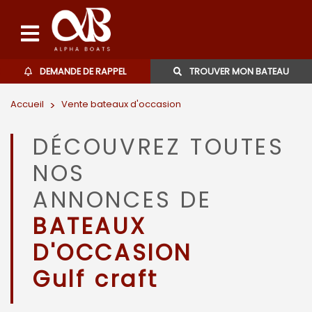
DEMANDE DE RAPPEL
TROUVER MON BATEAU
Accueil
>
Vente bateaux d'occasion
Bateaux d'occasions
DÉCOUVREZ TOUTES
L'agence
NOS
Contact
ANNONCES DE
BATEAUX
06 27 07 57 11
D'OCCASION
Gulf craft