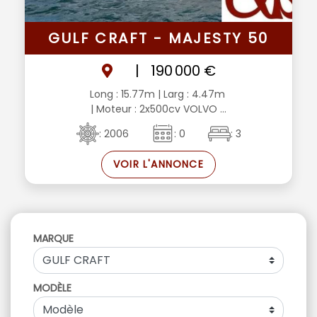
GULF CRAFT - MAJESTY 50
|
190 000 €
Long : 15.77m
| Larg : 4.47m
| Moteur : 2x500cv VOLVO ...
: 2006
: 0
: 3
VOIR L'ANNONCE
MARQUE
MODÈLE