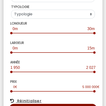
TYPOLOGIE
LONGUEUR
0m
30m
LARGEUR
0m
15m
ANNÉE
1 950
2 027
PRIX
0€
5 000 000€
Réinitialiser