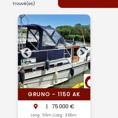
trouvé(es)
GRUNO - 1150 AK
|
75 000 €
Long : 11.5m
| Larg : 3.65m