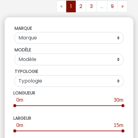
«
1
2
3
...
9
»
MARQUE
MODÈLE
TYPOLOGIE
LONGUEUR
0m
30m
LARGEUR
0m
15m