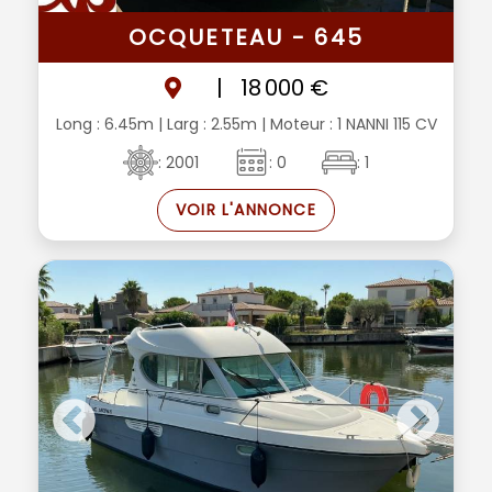
OCQUETEAU - 645
|
18 000 €
Long : 6.45m
| Larg : 2.55m
| Moteur : 1 NANNI 115 CV
: 2001
: 0
: 1
VOIR L'ANNONCE