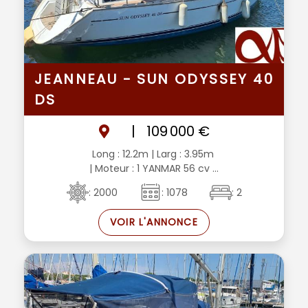
JEANNEAU - SUN ODYSSEY 40
DS
|
109 000 €
Long : 12.2m
| Larg : 3.95m
| Moteur : 1 YANMAR 56 cv ...
: 2000
: 1078
: 2
VOIR L'ANNONCE