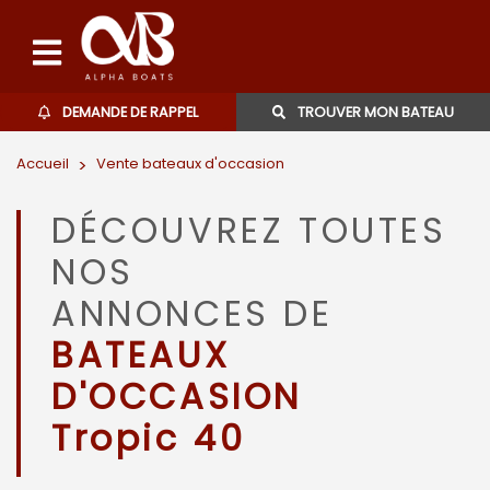
DEMANDE DE RAPPEL
TROUVER MON BATEAU
Accueil
>
Vente bateaux d'occasion
Bateaux d'occasions
DÉCOUVREZ TOUTES
L'agence
NOS
Contact
ANNONCES DE
BATEAUX
06 27 07 57 11
D'OCCASION
Tropic 40