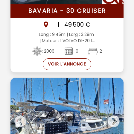
BAVARIA - 30 CRUISER
|
49 500 €
Long : 9.45m
| Larg : 3.29m
| Moteur : 1 VOLVO D1-20 1...
: 2006
: 0
: 2
VOIR L'ANNONCE