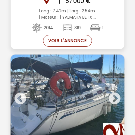
|
57 000 €
Long : 7.42m
| Larg : 2.54m
| Moteur : 1 YALMAHA BETX ...
: 2014
: 319
: 1
VOIR L'ANNONCE