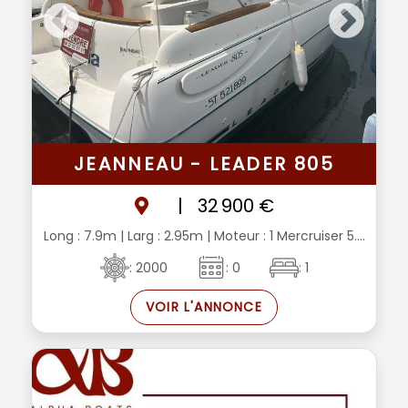
JEANNEAU - LEADER 805
|
32 900 €
Long : 7.9m
| Larg : 2.95m
| Moteur : 1 Mercruiser 5....
: 2000
: 0
: 1
VOIR L'ANNONCE