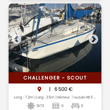
CHALLENGER - SCOUT
|
6 500 €
Long : 7.2m
| Larg : 2.5m
| Moteur : 1 suzuki HB 5 ...
: 1973
: 0
: 0