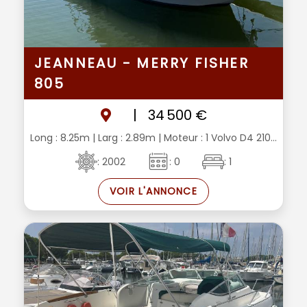
JEANNEAU - MERRY FISHER
805
|
34 500 €
Long : 8.25m
| Larg : 2.89m
| Moteur : 1 Volvo D4 210...
: 2002
: 0
: 1
VOIR L'ANNONCE