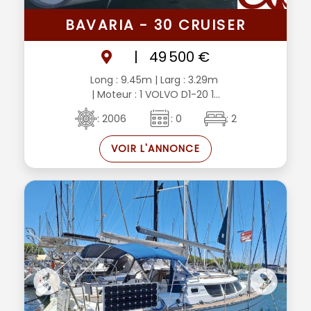
BAVARIA - 30 CRUISER
|
49 500 €
Long : 9.45m
| Larg : 3.29m
| Moteur : 1 VOLVO D1-20 1...
: 2006
: 0
: 2
VOIR L'ANNONCE