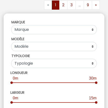
«
1
2
3
...
9
»
MARQUE
MODÈLE
TYPOLOGIE
LONGUEUR
0m
30m
LARGEUR
0m
15m