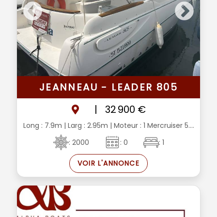
JEANNEAU - LEADER 805
|
32 900 €
Long : 7.9m
| Larg : 2.95m
| Moteur : 1 Mercruiser 5....
: 2000
: 0
: 1
VOIR L'ANNONCE