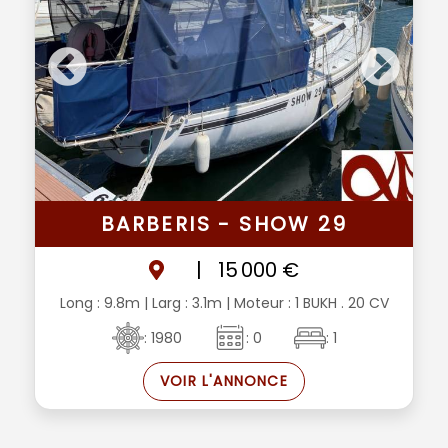
BARBERIS - SHOW 29
|
15 000 €
Long : 9.8m
| Larg : 3.1m
| Moteur : 1 BUKH . 20 CV
: 1980
: 0
: 1
VOIR L'ANNONCE