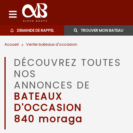
DEMANDE DE RAPPEL
TROUVER MON BATEAU
Accueil
>
Vente bateaux d'occasion
Bateaux d'occasions
DÉCOUVREZ TOUTES
L'agence
NOS
Contact
ANNONCES DE
BATEAUX
06 27 07 57 11
D'OCCASION
840 moraga