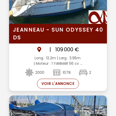
JEANNEAU - SUN ODYSSEY 40
DS
|
109 000 €
Long : 12.2m
| Larg : 3.95m
| Moteur : 1 YANMAR 56 cv ...
: 2000
: 1078
: 2
VOIR L'ANNONCE