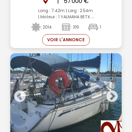
|
57 000 €
Long : 7.42m
| Larg : 2.54m
| Moteur : 1 YALMAHA BETX ...
: 2014
: 319
: 1
VOIR L'ANNONCE