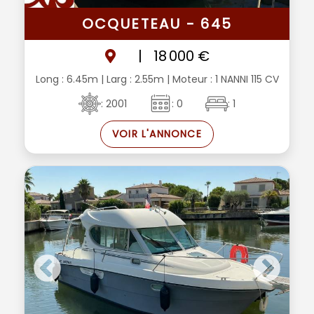
OCQUETEAU - 645
|
18 000 €
Long : 6.45m
| Larg : 2.55m
| Moteur : 1 NANNI 115 CV
: 2001
: 0
: 1
VOIR L'ANNONCE