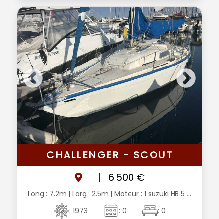
CHALLENGER - SCOUT
|
6 500 €
Long : 7.2m
| Larg : 2.5m
| Moteur : 1 suzuki HB 5 ...
: 1973
: 0
: 0