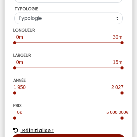
TYPOLOGIE
LONGUEUR
0m
30m
LARGEUR
0m
15m
ANNÉE
1 950
2 027
PRIX
0€
5 000 000€
Réinitialiser