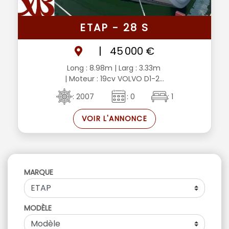
ETAP - 28 S
|
45 000 €
Long : 8.98m
| Larg : 3.33m
| Moteur : 19cv VOLVO D1-2...
: 2007
: 0
: 1
VOIR L'ANNONCE
MARQUE
MODÈLE