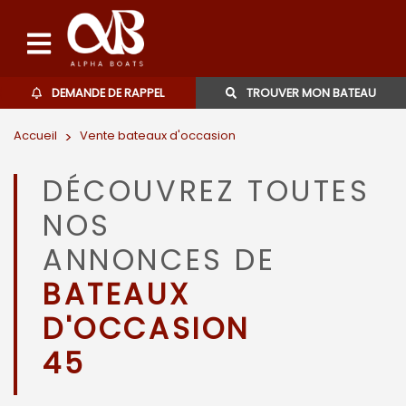
DEMANDE DE RAPPEL
TROUVER MON BATEAU
Accueil
>
Vente bateaux d'occasion
Bateaux d'occasions
DÉCOUVREZ TOUTES
L'agence
NOS
Contact
ANNONCES DE
BATEAUX
06 27 07 57 11
D'OCCASION
45