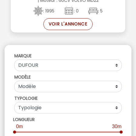
| Moteur : 60CV VOLVO MD22
: 1995
: 0
: 5
VOIR L'ANNONCE
MARQUE
MODÈLE
TYPOLOGIE
LONGUEUR
0m
30m