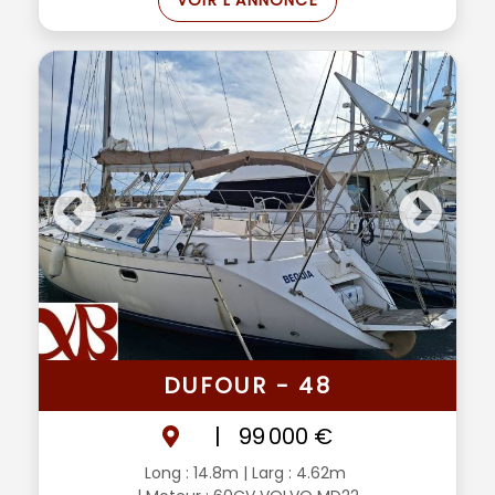
VOIR L'ANNONCE
DUFOUR - 48
|
99 000 €
Long : 14.8m
| Larg : 4.62m