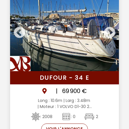
DUFOUR - 34 E
|
69 900 €
Long : 10.6m
| Larg : 3.48m
| Moteur : 1 VOLVO D1-30 2...
: 2008
: 0
: 2