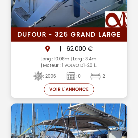
DUFOUR - 325 GRAND LARGE
|
62 000 €
Long : 10.08m
| Larg : 3.4m
| Moteur : 1 VOLVO D1-20 1...
: 2006
: 0
: 2
VOIR L'ANNONCE