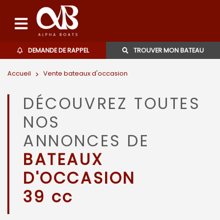
DEMANDE DE RAPPEL
TROUVER MON BATEAU
Accueil
>
Vente bateaux d'occasion
Bateaux d'occasions
DÉCOUVREZ TOUTES
L'agence
NOS
Contact
ANNONCES DE
BATEAUX
06 27 07 57 11
D'OCCASION
39 cc