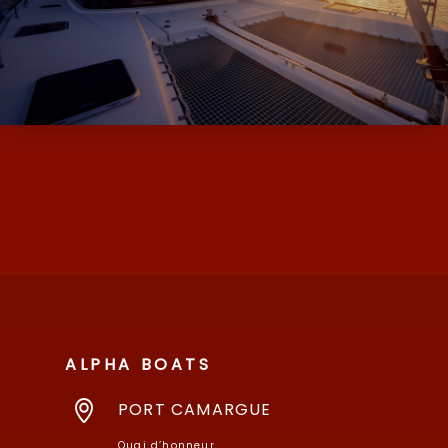
ALPHA BOATS, L’EXPERT DES BATEAUX
D’OCCASION ET NEUF AVEC SES MARQUES
DE MOODY ET MILLIKAN…
ALPHA BOATS
PORT CAMARGUE
Quai d’honneur