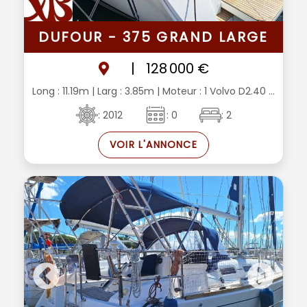
DUFOUR - 375 GRAND LARGE
|
128 000 €
Long : 11.19m
| Larg : 3.85m
| Moteur : 1 Volvo D2.40 ...
: 2012
: 0
: 2
VOIR L'ANNONCE