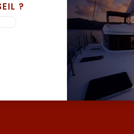
EIL ?
.
 BATEAUX D’OCCASION ET NEUF AVEC SES MAR