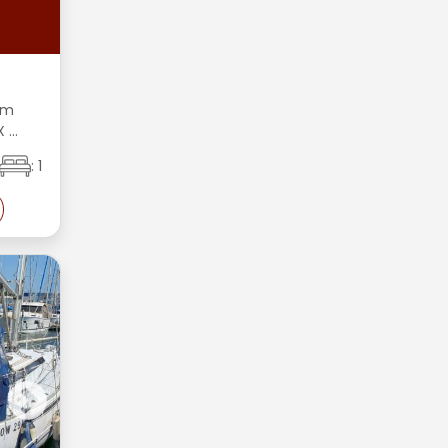
C
€
54m
...
: 1