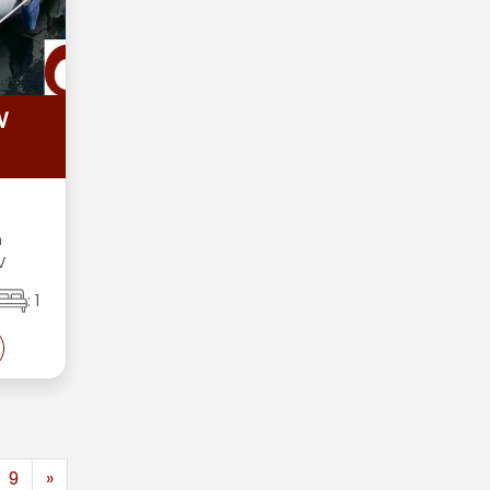
W
m
V
: 1
9
»