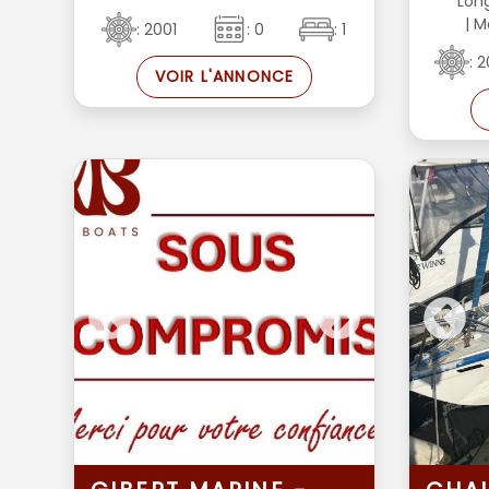
Lon
| M
: 2001
: 0
: 1
: 
VOIR L'ANNONCE