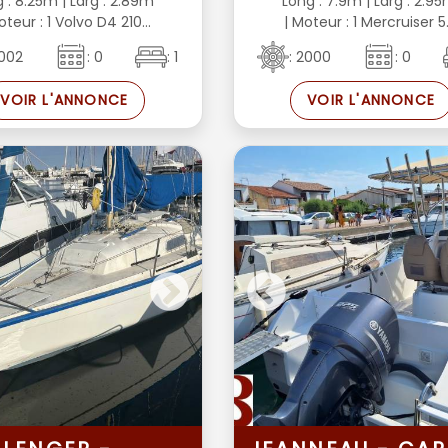
g : 8.25m
| Larg : 2.89m
Long : 7.9m
| Larg : 2.9
oteur : 1 Volvo D4 210...
| Moteur : 1 Mercruiser 5..
2002
: 0
: 1
: 2000
: 0
VOIR L'ANNONCE
VOIR L'ANNONCE