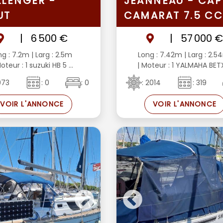
LENGER -
JEANNEAU - CAP
UT
CAMARAT 7.5 C
|
6 500 €
|
57 000 
ng : 7.2m
| Larg : 2.5m
Long : 7.42m
| Larg : 2.
oteur : 1 suzuki HB 5 ...
| Moteur : 1 YALMAHA BETX 
1973
: 0
: 0
: 2014
: 319
VOIR L'ANNONCE
VOIR L'ANNONCE