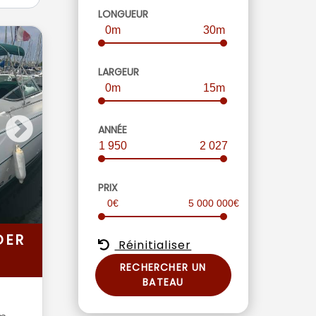
LONGUEUR
0m
30m
LARGEUR
0m
15m
ANNÉE
1 950
2 027
PRIX
0€
5 000 000€
DER
Réinitialiser
RECHERCHER UN
BATEAU