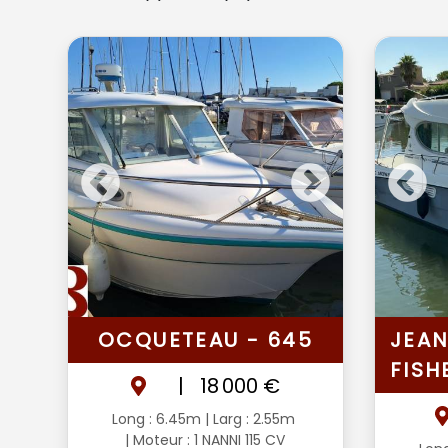
OCQUETEAU - 645
JEAN
FISH
|
18 000 €
Long : 6.45m
| Larg : 2.55m
| Moteur : 1 NANNI 115 CV