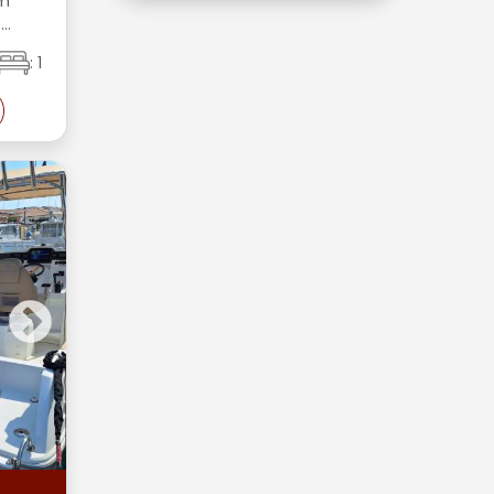
5m
..
: 1