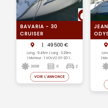
BAVARIA - 30
JEAN
CRUISER
ODYS
|
49 500 €
Long : 9.45m
| Larg : 3.29m
Lon
| Moteur : 1 VOLVO D1-20 1...
| Mo
: 2006
: 0
: 2
VOIR L'ANNONCE