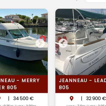
NEAU - MERRY
JEANNEAU - LEA
ER 805
805
|
34 500 €
|
32 900 €