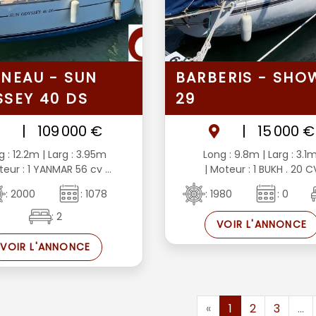
NEAU - SUN
BARBERIS - SHO
SEY 40 DS
29
|
109 000 €
|
15 000 €
g : 12.2m
| Larg : 3.95m
Long : 9.8m
| Larg : 3.1
teur : 1 YANMAR 56 cv ...
| Moteur : 1 BUKH . 20 C
: 2000
: 1078
: 1980
: 0
: 2
VOIR L'ANNONCE
VOIR L'ANNONCE
«
1
2
3
...