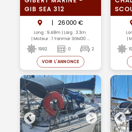
GIBERT MARINE -
CHAL
GIB SEA 312
SCO
|
26 000 €
Long : 9.48m
| Larg : 3.3m
Lo
| Moteur : 1 Yanmar 3GM30 ...
| M
: 1992
: 0
: 2
: 
VOIR L'ANNONCE