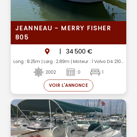
JEANNEAU - MERRY FISHER
805
|
34 500 €
Long : 8.25m
| Larg : 2.89m
| Moteur : 1 Volvo D4 210...
: 2002
: 0
: 1
VOIR L'ANNONCE