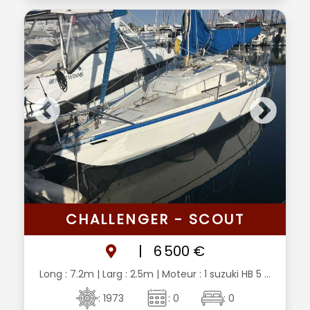
CHALLENGER - SCOUT
|
6 500 €
Long : 7.2m
| Larg : 2.5m
| Moteur : 1 suzuki HB 5 ...
: 1973
: 0
: 0