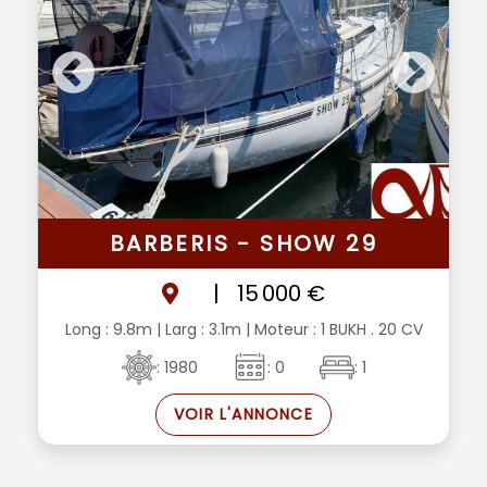
BARBERIS - SHOW 29
|
15 000 €
Long : 9.8m
| Larg : 3.1m
| Moteur : 1 BUKH . 20 CV
: 1980
: 0
: 1
VOIR L'ANNONCE