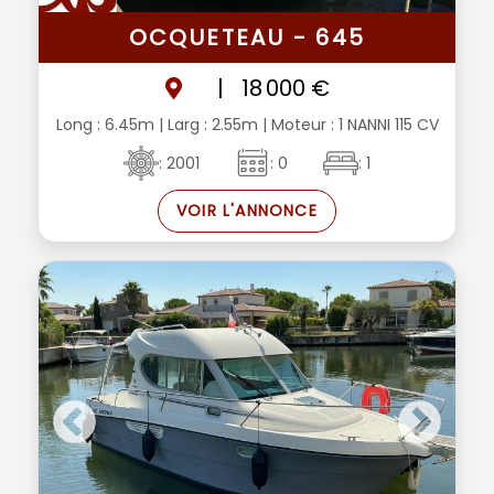
OCQUETEAU - 645
|
18 000 €
Long : 6.45m
| Larg : 2.55m
| Moteur : 1 NANNI 115 CV
: 2001
: 0
: 1
VOIR L'ANNONCE