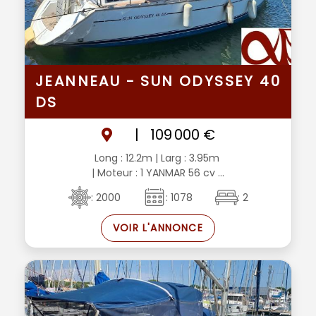
JEANNEAU - SUN ODYSSEY 40
DS
|
109 000 €
Long : 12.2m
| Larg : 3.95m
| Moteur : 1 YANMAR 56 cv ...
: 2000
: 1078
: 2
VOIR L'ANNONCE