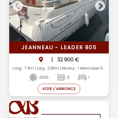
JEANNEAU - LEADER 805
|
32 900 €
Long : 7.9m
| Larg : 2.95m
| Moteur : 1 Mercruiser 5....
: 2000
: 0
: 1
VOIR L'ANNONCE