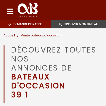
DEMANDE DE RAPPEL
TROUVER MON BATEAU
Accueil
>
Vente bateaux d'occasion
Bateaux d'occasions
DÉCOUVREZ TOUTES
L'agence
NOS
Contact
ANNONCES DE
BATEAUX
06 27 07 57 11
D'OCCASION
39 1