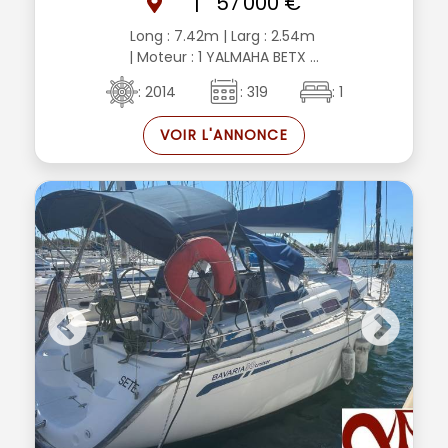
|
57 000 €
Long : 7.42m
| Larg : 2.54m
| Moteur : 1 YALMAHA BETX ...
: 2014
: 319
: 1
VOIR L'ANNONCE