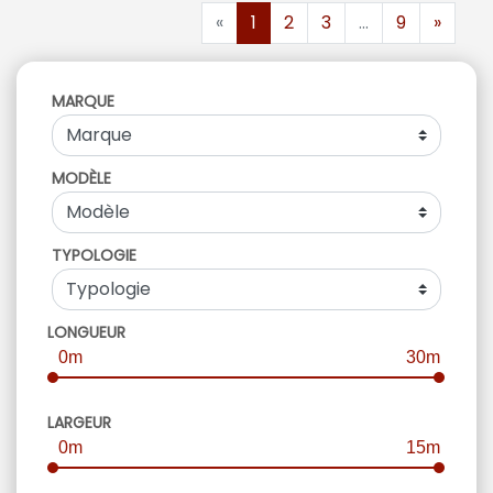
«
1
2
3
...
9
»
MARQUE
MODÈLE
TYPOLOGIE
LONGUEUR
0m
30m
LARGEUR
0m
15m