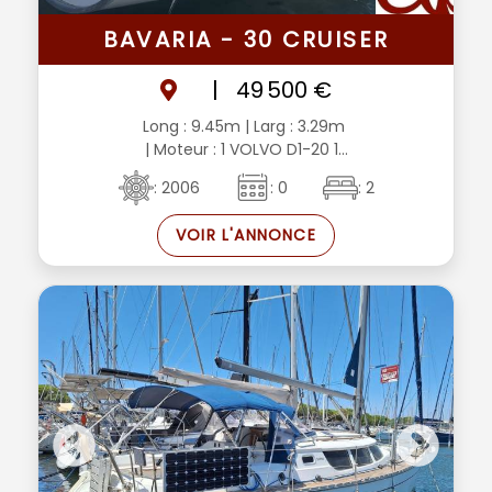
BAVARIA - 30 CRUISER
|
49 500 €
Long : 9.45m
| Larg : 3.29m
| Moteur : 1 VOLVO D1-20 1...
: 2006
: 0
: 2
VOIR L'ANNONCE