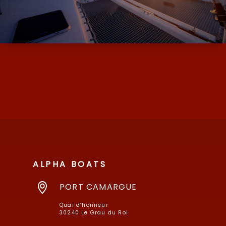
ALPHA BOATS, L’EXPERT DES BATEAUX
D’OCCASION ET NEUF AVEC SES MARQUES
DE MOODY ET MILLIKAN…
ALPHA BOATS
PORT CAMARGUE
Quai d’honneur
30240 Le Grau du Roi