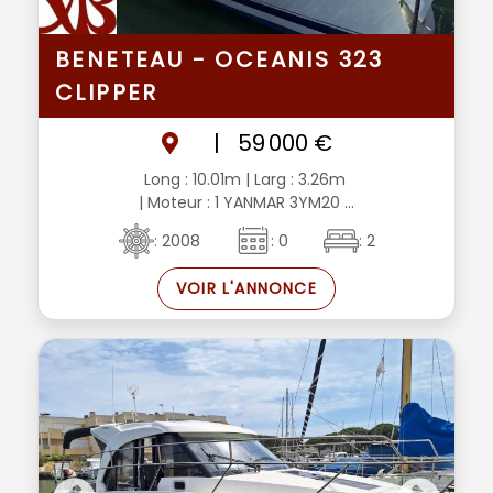
BENETEAU - OCEANIS 323
CLIPPER
|
59 000 €
Long : 10.01m
| Larg : 3.26m
| Moteur : 1 YANMAR 3YM20 ...
: 2008
: 0
: 2
VOIR L'ANNONCE