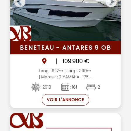
BENETEAU - ANTARES 9 OB
|
109 900 €
Long : 9.12m
| Larg : 2.99m
| Moteur : 2 YAMAHA . 175 ...
: 2018
: 161
: 2
VOIR L'ANNONCE