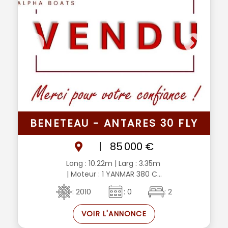
BENETEAU - ANTARES 30 FLY
|
85 000 €
Long : 10.22m
| Larg : 3.35m
| Moteur : 1 YANMAR 380 C...
: 2010
: 0
: 2
VOIR L'ANNONCE