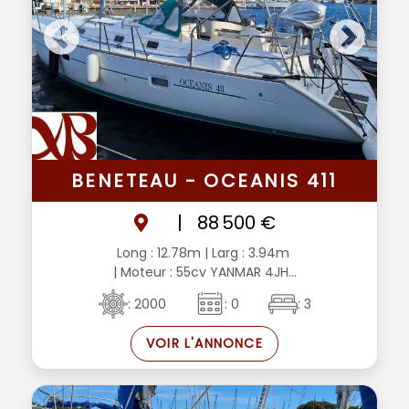
BENETEAU - OCEANIS 411
|
88 500 €
Long : 12.78m
| Larg : 3.94m
| Moteur : 55cv YANMAR 4JH...
: 2000
: 0
: 3
VOIR L'ANNONCE