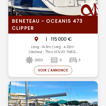
BENETEAU - OCEANIS 473
CLIPPER
|
115 000 €
Long : 14.3m
| Larg : 4.32m
| Moteur : 75cv VOLVO TMD2...
: 2003
: 0
: 3
VOIR L'ANNONCE