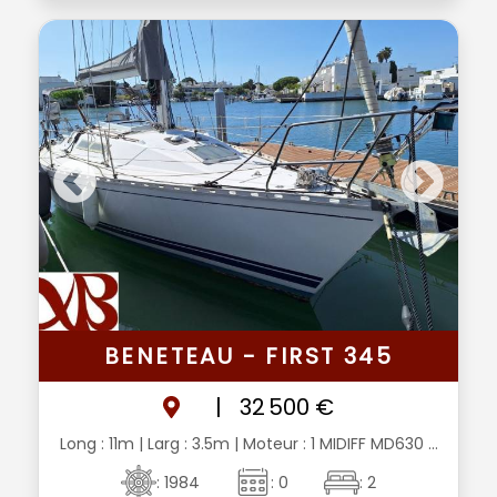
BENETEAU - FIRST 345
|
32 500 €
Long : 11m
| Larg : 3.5m
| Moteur : 1 MIDIFF MD630 ...
: 1984
: 0
: 2