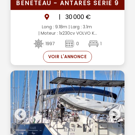
BENETEAU - ANTARES SERIE 9
|
30 000 €
Long : 9.18m
| Larg : 3.1m
| Moteur : 1x230cv VOLVO K...
: 1997
: 0
: 1
VOIR L'ANNONCE