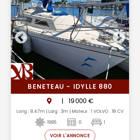
BENETEAU - IDYLLE 880
|
19 000 €
Long : 8.47m
| Larg : 3m
| Moteur : 1 VOLVO . 18 CV
: 1985
: 0
: 1
VOIR L'ANNONCE