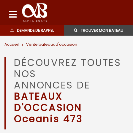
DEMANDE DE RAPPEL
TROUVER MON BATEAU
Accueil
>
Vente bateaux d'occasion
Bateaux d'occasions
DÉCOUVREZ TOUTES
L'agence
NOS
Contact
ANNONCES DE
BATEAUX
06 27 07 57 11
D'OCCASION
Oceanis 473