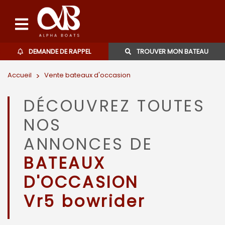
DEMANDE DE RAPPEL
TROUVER MON BATEAU
Accueil
>
Vente bateaux d'occasion
Bateaux d'occasions
DÉCOUVREZ TOUTES
L'agence
NOS
Contact
ANNONCES DE
BATEAUX
06 27 07 57 11
D'OCCASION
Vr5 bowrider