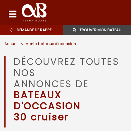
DEMANDE DE RAPPEL
TROUVER MON BATEAU
Accueil
>
Vente bateaux d'occasion
Bateaux d'occasions
DÉCOUVREZ TOUTES
L'agence
NOS
Contact
ANNONCES DE
BATEAUX
06 27 07 57 11
D'OCCASION
30 cruiser