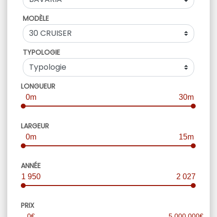
MODÈLE
TYPOLOGIE
LONGUEUR
0m
30m
LARGEUR
0m
15m
ANNÉE
1 950
2 027
PRIX
0€
5 000 000€