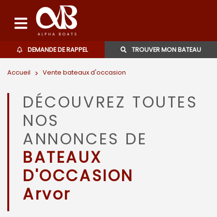
DEMANDE DE RAPPEL
TROUVER MON BATEAU
Accueil
>
Vente bateaux d'occasion
Bateaux d'occasions
DÉCOUVREZ TOUTES
L'agence
NOS
Contact
ANNONCES DE
BATEAUX
06 27 07 57 11
D'OCCASION
Arvor