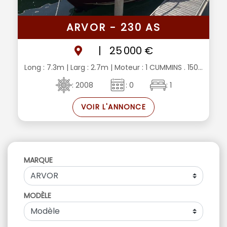
ARVOR - 230 AS
|
25 000 €
Long : 7.3m
| Larg : 2.7m
| Moteur : 1 CUMMINS . 150...
: 2008
: 0
: 1
VOIR L'ANNONCE
MARQUE
MODÈLE