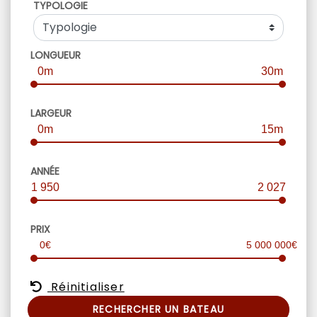
TYPOLOGIE
LONGUEUR
0m
30m
LARGEUR
0m
15m
ANNÉE
1 950
2 027
PRIX
0€
5 000 000€
Réinitialiser
RECHERCHER UN BATEAU