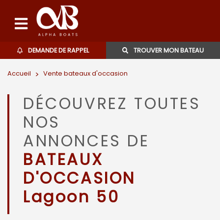
DEMANDE DE RAPPEL
TROUVER MON BATEAU
Accueil
>
Vente bateaux d'occasion
Bateaux d'occasions
DÉCOUVREZ TOUTES
L'agence
NOS
Contact
ANNONCES DE
BATEAUX
06 27 07 57 11
D'OCCASION
Lagoon 50