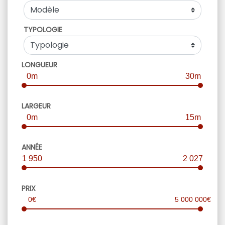
TYPOLOGIE
LONGUEUR
0m
30m
LARGEUR
0m
15m
ANNÉE
1 950
2 027
PRIX
0€
5 000 000€