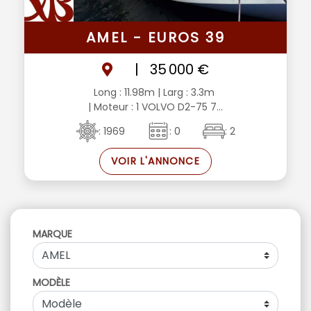
AMEL - EUROS 39
|
35 000 €
Long : 11.98m
| Larg : 3.3m
| Moteur : 1 VOLVO D2-75 7...
: 1969
: 0
: 2
VOIR L'ANNONCE
MARQUE
MODÈLE