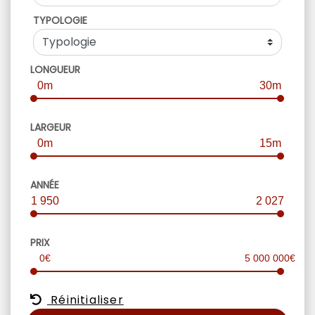
TYPOLOGIE
LONGUEUR
0m
30m
LARGEUR
0m
15m
ANNÉE
1 950
2 027
PRIX
0€
5 000 000€
Réinitialiser