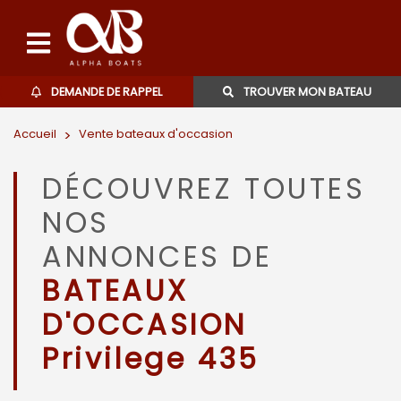
DEMANDE DE RAPPEL
TROUVER MON BATEAU
Accueil
>
Vente bateaux d'occasion
Bateaux d'occasions
DÉCOUVREZ TOUTES
L'agence
NOS
Contact
ANNONCES DE
BATEAUX
06 27 07 57 11
D'OCCASION
Privilege 435