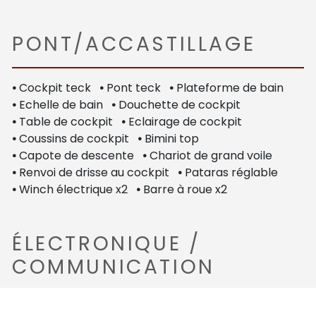
PONT/ACCASTILLAGE
•
Cockpit teck
•
Pont teck
•
Plateforme de bain
•
Echelle de bain
•
Douchette de cockpit
•
Table de cockpit
•
Eclairage de cockpit
•
Coussins de cockpit
•
Bimini top
•
Capote de descente
•
Chariot de grand voile
•
Renvoi de drisse au cockpit
•
Pataras réglable
•
Winch électrique x2
•
Barre à roue x2
ÉLECTRONIQUE /
COMMUNICATION
•
Loch-speedomètre
•
Compas