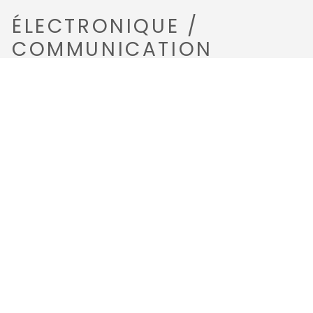
ÉLECTRONIQUE /
COMMUNICATION
•
Loch-speedomètre
•
Compas
•
Girouette-anémomètre
•
Traceur x2 avec AIS E/R
•
Sondeur
•
Pilote automatique
•
Prise de quai
•
Circuit 220 V
•
Circuit 12 V
•
Chargeur
•
Alternateur
•
Batteries de service 140Ax1 de 2021
•
Batteries moteur 90Ax1 de 2023
•
Convertisseur
•
Panneau solaire 2x160W
•
4 x75A Optima de 2024 dédiées aux
guindeau/propulseurs
•
Gestionnaire de batteries 2021
•
VHF
•
Radar