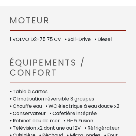
MOTEUR
1 VOLVO D2-75 75 CV
•
Sail-Drive
•
Diesel
ÉQUIPEMENTS /
CONFORT
•
Table à cartes
•
Climatisation réversible 3 groupes
•
Chauffe eau
•
WC électrique à eau douce x2
•
Conservateur
•
Cafetière intégrée
•
Robinet eau de mer
•
Hi-Fi Fusion
•
Télévision x2 dont une au 12V
•
Réfrigérateur
•
Cuisinière
•
Réchaud
•
Micro-ondes
•
Four