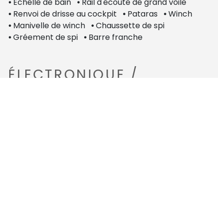
•
Echelle de bain
•
Rail d'écoute de grand voile
•
Renvoi de drisse au cockpit
•
Pataras
•
Winch
•
Manivelle de winch
•
Chaussette de spi
•
Gréement de spi
•
Barre franche
ÉLECTRONIQUE /
COMMUNICATION
•
Prise de quai
•
Circuit 220 V
•
Circuit 12 V
•
Alternateur
•
Batteries de service 110Ax1
•
Batteries moteur 70Ax1
VOILE