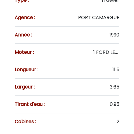
Type :
Trawler
Agence :
PORT CAMARGUE
Année :
1990
Moteur :
1 FORD LEHMAN . 135 CV
Longueur :
11.5
Largeur :
3.65
Tirant d'eau :
0.95
Cabines :
2