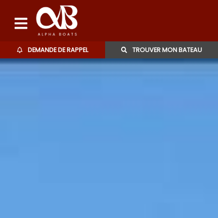
DEMANDE DE RAPPEL
TROUVER MON BATEAU
Bateaux d'occasions
L'agence
Contact
06 27 07 57 11