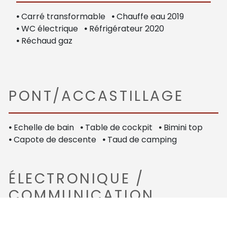
•
Carré transformable
•
Chauffe eau 2019
•
WC électrique
•
Réfrigérateur 2020
•
Réchaud gaz
PONT/ACCASTILLAGE
•
Echelle de bain
•
Table de cockpit
•
Bimini top
•
Capote de descente
•
Taud de camping
ÉLECTRONIQUE /
COMMUNICATION
•
Sondeur
•
Prise de quai
•
Circuit 220 V