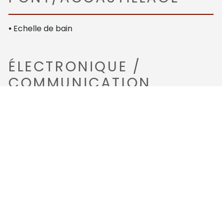
•
Echelle de bain
ÉLECTRONIQUE /
COMMUNICATION
•
Compas
•
GPS
•
Traceur Garmin
•
Sondeur
•
Circuit 12 V
•
Batteries moteur
SÉCURITÉ / DIVERS