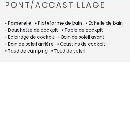
PONT/ACCASTILLAGE
•
Passerelle
•
Plateforme de bain
•
Echelle de bain
•
Douchette de cockpit
•
Table de cockpit
•
Eclairage de cockpit
•
Bain de soleil avant
•
Bain de soleil arrière
•
Coussins de cockpit
•
Taud de camping
•
Taud de soleil
ÉLECTRONIQUE /
COMMUNICATION
•
Compas
•
Traceur avec AIS E/R
•
Sondeur
•
Pilote automatique
•
Prise de quai
•
Circuit 220 V
•
Circuit 12 V
•
Chargeur
•
Alternateur
•
Batteries de service x2
•
Batteries moteur x2
•
Convertisseur
•
Panneau solaire x3